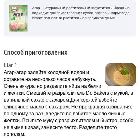
Агар - натуральный растительный загуститель. Идеально
подходит для приготовления суфле, зефира и мармелада.
Имеет полностью растительное происхождение.
Способ приготовления
Шаг 1
Агар-агар залейте холодной водой и
оставьте на несколько часов набухнуть.
Очень аккуратно разделите яйца на белки
и желтки. Смешайте разрыхлитель Dr. Bakers с мукой, а
ванильный сахар с сахаром.Для коржей взбейте
сливочное масло с сахаром. Не прекращая взбивания,
по одному за раз, введите во взбитое масло яичные
желтки. Всыпьте муку с разрыхлителем и быстро, особо
не вымешивая, замесите тесто. Разделите тесто
пополам.