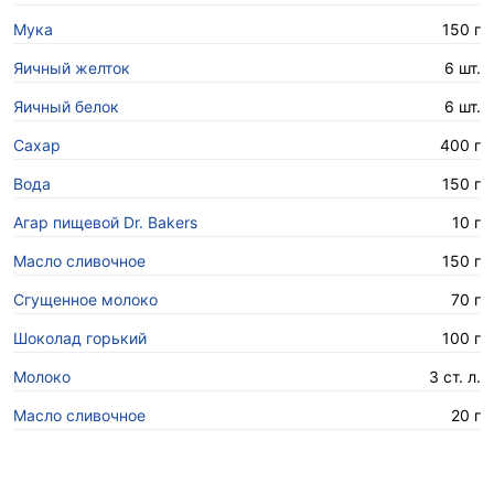
Мука
150 г
Яичный желток
6 шт.
Яичный белок
6 шт.
Сахар
400 г
Вода
150 г
Агар пищевой Dr. Bakers
10 г
Масло сливочное
150 г
Сгущенное молоко
70 г
Шоколад горький
100 г
Молоко
3 ст. л.
Масло сливочное
20 г