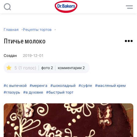
Главная
Рецепты тортов
Птичье молоко
Создан
2019-12-01
5 (1 голос)
фото 2
комментарии 2
#с выпечкой
#меренга
#шоколадный
#суфле
#масляный крем
#глазурь
#в духовке
#быстрый торт