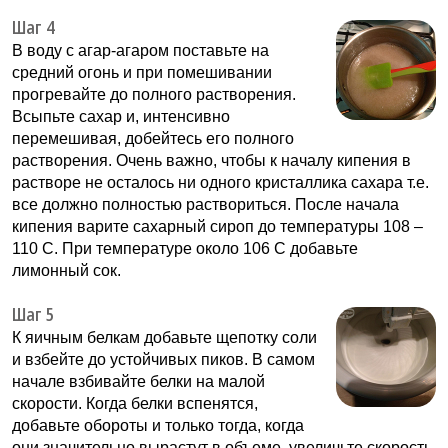
Шаг 4
В воду с агар-агаром поставьте на
средний огонь и при помешивании
прогревайте до полного растворения.
Всыпьте сахар и, интенсивно
перемешивая, добейтесь его полного
растворения. Очень важно, чтобы к началу кипения в
растворе не осталось ни одного кристаллика сахара т.е.
все должно полностью раствориться. После начала
кипения варите сахарный сироп до температуры 108 –
110 С. При температуре около 106 С добавьте
лимонный сок.
Шаг 5
К яичным белкам добавьте щепотку соли
и взбейте до устойчивых пиков. В самом
начале взбивайте белки на малой
скорости. Когда белки вспенятся,
добавьте обороты и только тогда, когда
они значительно вырастут в объеме, увеличьте скорость