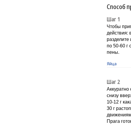
Способ п
Шаг 1
Чтобы при
действия: 
разделите 
по 50-60 г
пены.
Яйца
Шаг 2
Аккуратно
снизу ввер
10-12 г ка
30 г расто
движениями
Прага гото