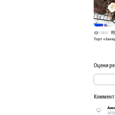
11801
Торт «Захе
Оцени р
Коммента
Ано
202