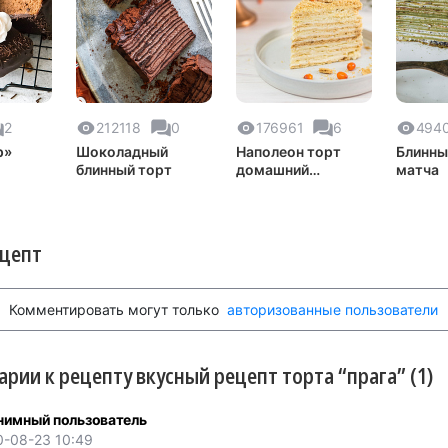
2
212118
0
176961
6
494
р»
Шоколадный
Наполеон торт
Блинны
блинный торт
домашний
матча
классический
ецепт
Комментировать могут только
авторизованные пользователи
рии к рецепту вкусный рецепт торта “прага” (1)
нимный пользователь
0-08-23 10:49