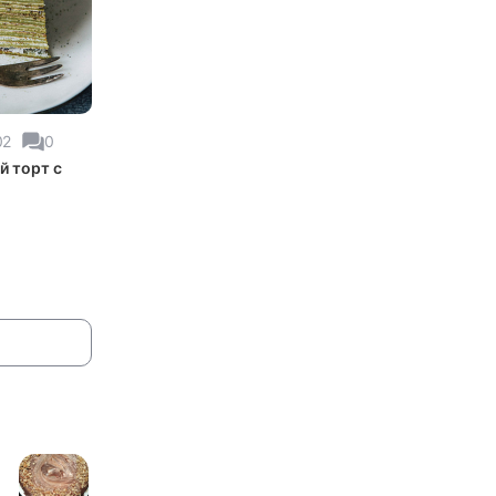
02
0
й торт с