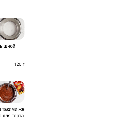
 пышной
120 г
м такими же
 для торта