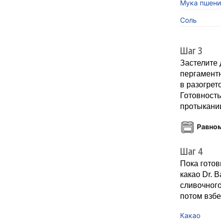
Мука пшени
Соль
Шаг 3
Застелите
пергаментн
в разогрет
Готовность
протыкании
Равно
Шаг 4
Пока готов
какао Dr. B
сливочного
потом взбе
Какао