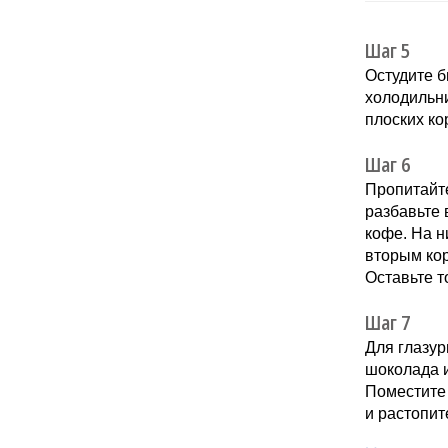
Шаг 5
Остудите б
холодильни
плоских к
Шаг 6
Пропитайте
разбавьте 
кофе. На н
вторым кор
Оставьте т
Шаг 7
Для глазур
шоколада и
Поместите 
и растопит