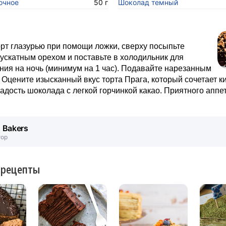
очное
50 г
Шоколад темный
рт глазурью при помощи ложки, сверху посыпьте
скатным орехом и поставьте в холодильник для
ия на ночь (минимум на 1 час). Подавайте нарезанным
. Оцените изысканный вкус торта Прага, который сочетает к
адость шоколада с легкой горчинкой какао. Приятного аппет
. Bakers
тор
 рецепты