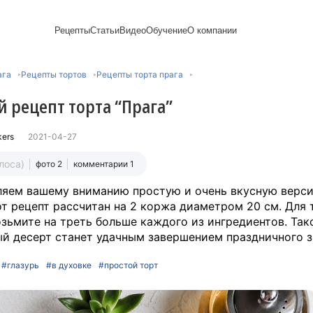
Рецепты
Статьи
Видео
Обучение
О компании
Рецепты блинов
Лайфхаки
Пирожки
Ассортимент
Новый год
Пирожные
ага
Рецепты тортов
Рецепты торта прага
Сезонная выпечка
Выпечка и тесто
Торты рецепты
Контакты
Булочки
Постные рецепты
Десерты и сладкая
Печенье
Professional (HoReСa)
Пицца и ф
 рецепт торта “Прага”
Пасхальная выпечка
выпечка
Пряники
Карьера
Запеканки
Завтраки
ПП и постные блюда
Оладьи
Международный
Кексы
Рецепты пирогов
Сезонная выпечка
Сырники
стандарт
Вафли
kers
2021-04-27
Напитки и легкие
сертификации
закуски
Медиакит
олоса)
фото 2
комментарии 1
яем вашему вниманию простую и очень вкусную верс
от рецепт рассчитан на 2 коржа диаметром 20 см. Для 
зьмите на треть больше каждого из ингредиентов. Так
й десерт станет удачным завершением праздничного з
#глазурь
#в духовке
#простой торт