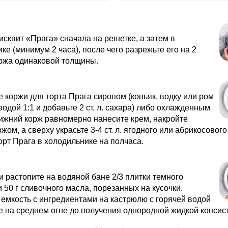
исквит «Прага» сначала на решетке, а затем в
ке (минимум 2 часа), после чего разрежьте его на 2
оржа одинаковой толщины.
 коржи для торта Прага сиропом (коньяк, водку или ром
водой 1:1 и добавьте 2 ст. л. сахара) либо охлажденным
ижний корж равномерно нанесите крем, накройте
жом, а сверху украсьте 3-4 ст. л. ягодного или абрикосовог
орт Прага в холодильнике на полчаса.
и растопите на водяной бане 2/3 плитки темного
 50 г сливочного масла, порезанных на кусочки.
емкость с ингредиентами на кастрюлю с горячей водой
е на среднем огне до получения однородной жидкой консис