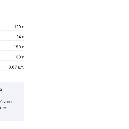
120 г
24 г
180 г
100 г
0.67 шт.
й
 бы вы
kers