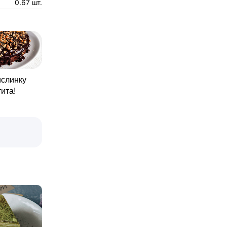
0.67 шт.
ислинку
ита!