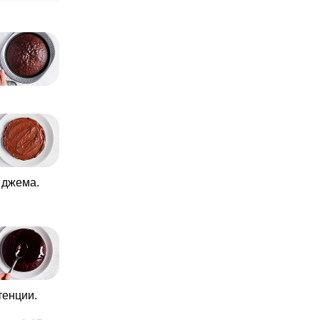
о джема.
тенции.