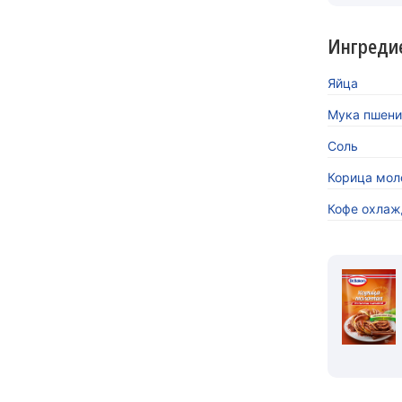
Ингреди
Яйца
Мука пшени
Соль
Корица моло
Кофе охла