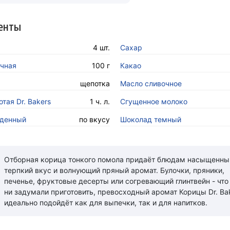
енты
4 шт.
Сахар
чная
100 г
Какао
щепотка
Масло сливочное
тая Dr. Bakers
1 ч. л.
Сгущенное молоко
жденный
по вкусу
Шоколад темный
Отборная корица тонкого помола придаёт блюдам насыщенны
терпкий вкус и волнующий пряный аромат. Булочки, пряники,
печенье, фруктовые десерты или согревающий глинтвейн - что
ни задумали приготовить, превосходный аромат Корицы Dr. Ba
идеально подойдёт как для выпечки, так и для напитков.