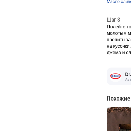
Масло слив
Шаг 8
Полейте то
молотым му
пропитыван
на кусочки
джема и сл
Dr
Ав
Похожие