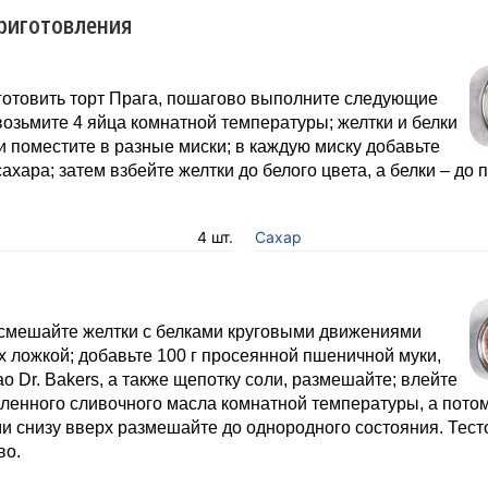
риготовления
готовить торт Прага, пошагово выполните следующие
возьмите 4 яйца комнатной температуры; желтки и белки
и поместите в разные миски; в каждую миску добавьте
 сахара; затем взбейте желтки до белого цвета, а белки – до
4 шт.
Сахар
 смешайте желтки с белками круговыми движениями
х ложкой; добавьте 100 г просеянной пшеничной муки,
као Dr. Bakers, а также щепотку соли, размешайте; влейте
пленного сливочного масла комнатной температуры, а пото
 снизу вверх размешайте до однородного состояния. Тесто
во.