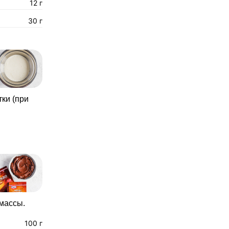
12 г
30 г
ки (при
массы.
100 г