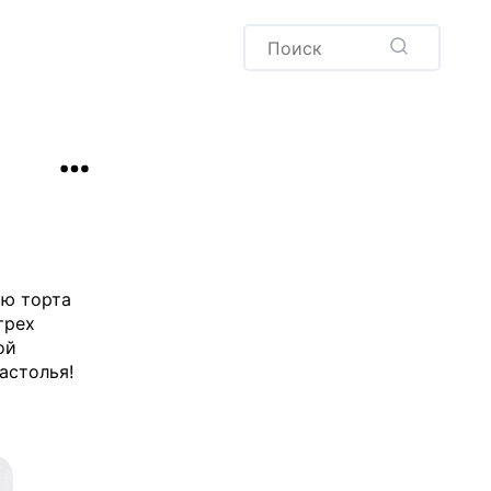
Пудинг
Новый год
Здоровая выпечка
окачча
Хлеб
Варенья и соленья
Десерты
Напитки
ию торта
трех
ой
астолья!