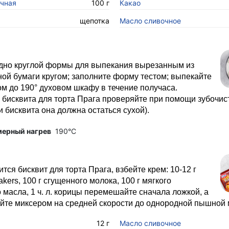
чная
100 г
Какао
щепотка
Масло сливочное
 дно круглой формы для выпекания вырезанным из
ой бумаги кругом; заполните форму тестом; выпекайте
ом до 190° духовом шкафу в течение получаса.
 бисквита для торта Прага проверяйте при помощи зубочист
 бисквита она должна остаться сухой).
мерный нагрев
190°C
ится бисквит для торта Прага, взбейте крем: 10-12 г
akers, 100 г сгущенного молока, 100 г мягкого
 масла, 1 ч. л. корицы перемешайте сначала ложкой, а
йте миксером на средней скорости до однородной пышной 
12 г
Масло сливочное