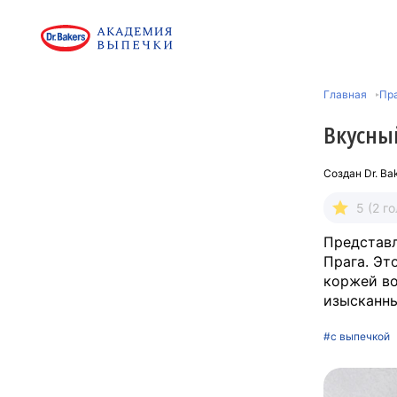
Главная
Пр
Вкусный
Создан
Dr. Ba
5 (2 г
Представл
Прага. Эт
коржей во
изысканны
#с выпечкой