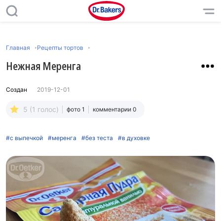
Главная
Рецепты тортов
Нежная Меренга
Создан
2019-12-01
5 (1 голос)
фото 1
комментарии 0
#с выпечкой
#меренга
#без теста
#в духовке