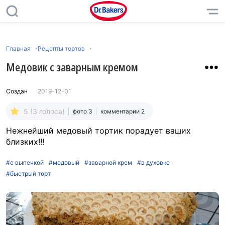
Главная
Рецепты тортов
Медовик с заварным кремом
Создан
2019-12-01
5 (3 голоса)
фото 3
комментарии 2
Нежнейший медовый тортик порадует ваших
близких!!!
#с выпечкой
#медовый
#заварной крем
#в духовке
#быстрый торт