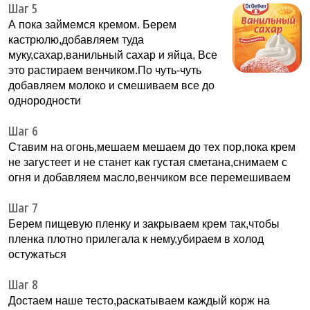
Шаг 5
А пока займемся кремом. Берем
кастрюлю,добавляем туда
муку,сахар,ванильный сахар и яйца, Все
это растираем венчиком.По чуть-чуть
добавляем молоко и смешиваем все до
однородности
Шаг 6
Ставим на огонь,мешаем мешаем до тех пор,пока крем
не загустеет и не станет как густая сметана,снимаем с
огня и добавляем масло,венчиком все перемешиваем
Шаг 7
Берем пищевую пленку и закрываем крем так,чтобы
пленка плотно прилегала к нему,убираем в холод
остужаться
Шаг 8
Достаем наше тесто,раскатываем каждый корж на