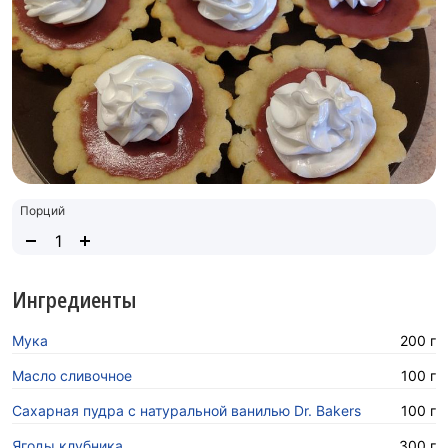
Порций
Ингредиенты
Мука
200 г
Масло сливочное
100 г
Сахарная пудра с натуральной ванилью Dr. Bakers
100 г
Ягоды клубника
300 г