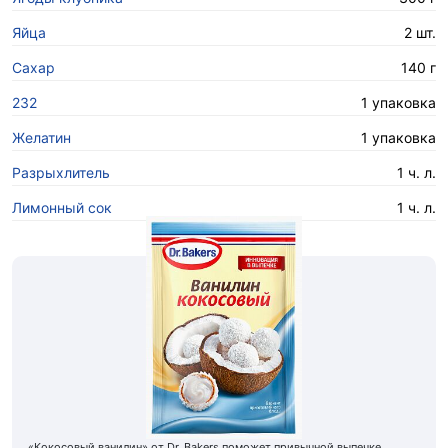
Яйца
2 шт.
Сахар
140 г
232
1 упаковка
Желатин
1 упаковка
Разрыхлитель
1 ч. л.
Лимонный сок
1 ч. л.
«Кокосовый ванилин» от Dr. Bakers поможет привычной выпечке