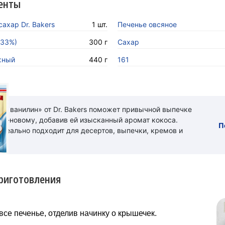
енты
ахар Dr. Bakers
1 шт.
Печенье овсяное
-33%)
300 г
Сахар
жный
440 г
161
ый ванилин» от Dr. Bakers поможет привычной выпечке
 по-новому, добавив ей изысканный аромат кокоса.
П
идеально подходит для десертов, выпечки, кремов и
риготовления
все печенье, отделив начинку о крышечек.