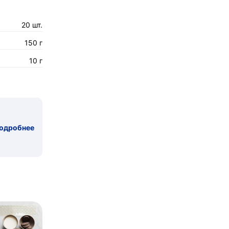
20 шт.
150 г
10 г
одробнее