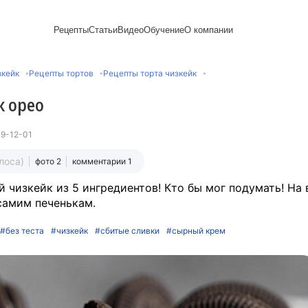
Рецепты
Статьи
Видео
Обучение
О компании
Рецепты блинов
Лайфхаки
Пирожки
Ассортимент
Новый год
Пирожные
зкейк
Рецепты тортов
Рецепты торта чизкейк
Сезонная выпечка
Выпечка и тесто
Торты рецепты
Контакты
Булочки
Постные рецепты
Десерты и сладкая
Печенье
Professional (HoReСa)
Пицца и ф
к орео
Пасхальная выпечка
выпечка
Пряники
Карьера
Запеканки
Завтраки
ПП и постные блюда
Оладьи
Международный
Кексы
Рецепты пирогов
Сезонная выпечка
Сырники
стандарт
Вафли
9-12-01
Напитки и легкие
сертификации
закуски
Медиакит
олоса)
фото 2
комментарии 1
 чизкейк из 5 ингредиентов! Кто бы мог подумать! На 
самим печенькам.
#без теста
#чизкейк
#сбитые сливки
#сырный крем