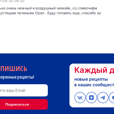
0-09-30 08:30
ьно очень нежный и воздушный чизкейк, со сливочнфм
устящим печеньем Орео . Буду готовить еще, спасибо за
дпишись
Каждый д
веренные рецепты!
новые рецепты
в наших сообщес