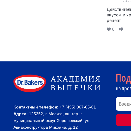
202
Действител
вкусом и хр
рецепт.
0
По
на про
Контактный телефон:
+7 (495) 967-65-01
Адрес:
125252, г. Москва, вн. тер. г.
муниципальный округ Хорошевский, ул.
Авиаконструктора Микояна, д. 12