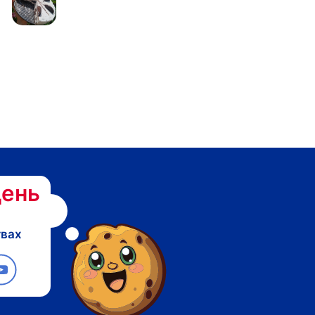
ень
твах