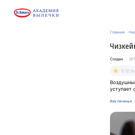
Главная
Чи
Чизкей
Создан
201
5 (2 г
Воздушный
уступает 
#из печенья