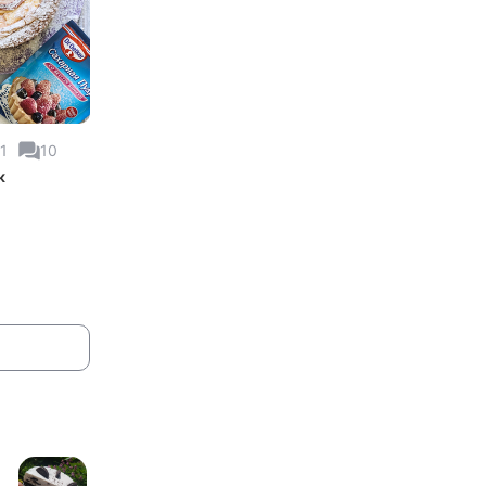
1
10
к