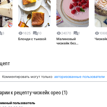
3
1625
10
24070
1
1066
Блонди с тыквой
Малиновый
Чизкей
чизкейк без
выпечки
ецепт
Комментировать могут только
авторизованные пользователи
рии к рецепту чизкейк орео (1)
нимный пользователь