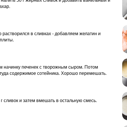
 налить 50 г жирных сливок и добавить ванильный и
ахар.
р растворился в сливках - добавляем желатин и
плиты.
 начинку печенек с творожным сыром. Потом
туда содержимое сотейника. Хорошо перемешать.
 г сливок и затем вмешать в остальную смесь.