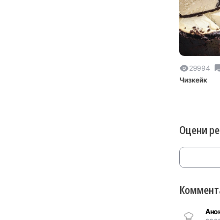
29994
Чизкейк
Оцени р
Коммента
Ано