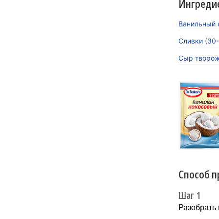
Ингреди
Ванильный с
Сливки (30
Сыр творо
«Кокосов
заиграть
Новинка 
напитков.
Способ п
Шаг 1
Разобрать 