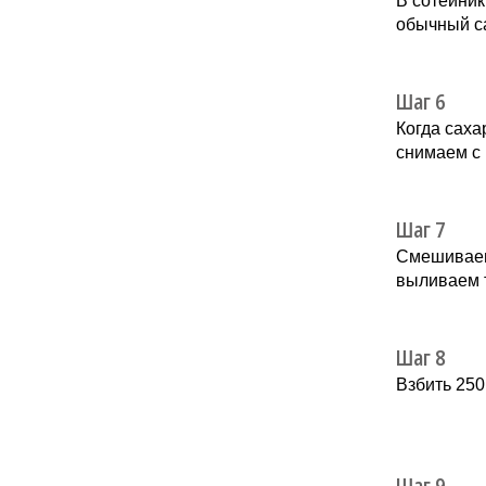
В сотейник
обычный с
Шаг 6
Когда саха
снимаем с 
Шаг 7
Смешиваем
выливаем 
Шаг 8
Взбить 250
Шаг 9