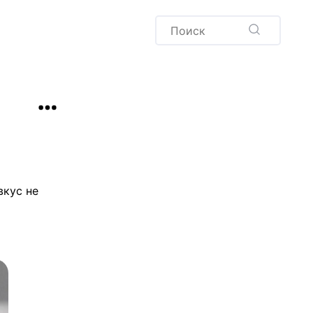
Пудинг
Новый год
Здоровая выпечка
окачча
Хлеб
Варенья и соленья
Десерты
Напитки
вкус не