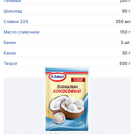
Печенье
250 г
Шоколад
90 г
Сливки 33%
350 мл
Масло сливочное
150 г
Банан
3 шт.
Какао
30 г
Творог
500 г