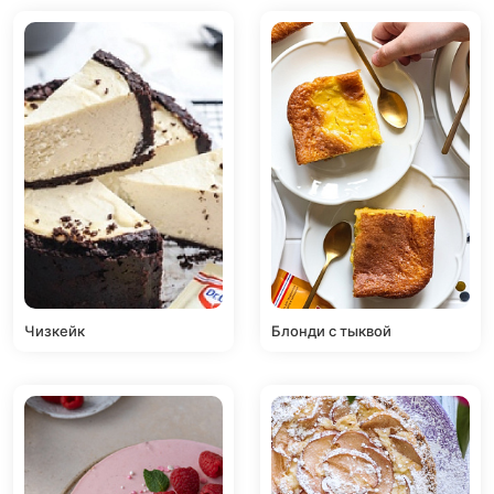
Чизкейк
Блонди с тыквой