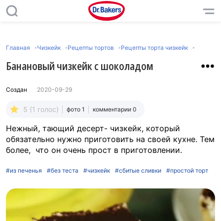
Главная
Чизкейк
Рецепты тортов
Рецепты торта чизкейк
Банановый чизкейк с шоколадом
Создан
2020-09-29
5 (1 голос)
фото 1
комментарии 0
Нежный, тающий десерт- чизкейк, который
обязательно нужно приготовить на своей кухне. Тем
более, что он очень прост в приготовлении.
#из печенья
#без теста
#чизкейк
#сбитые сливки
#простой торт