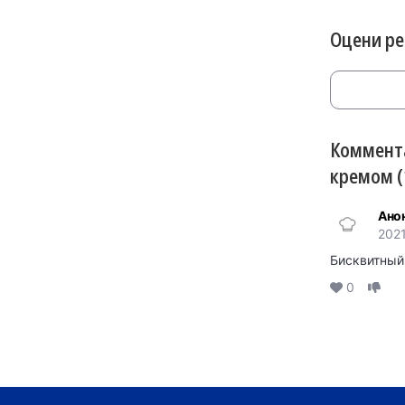
Оцени р
Коммента
кремом (
Ано
2021
Бисквитный
0