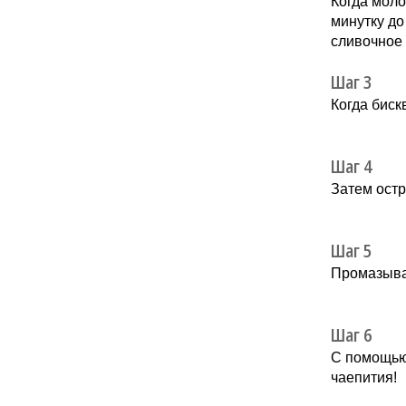
Когда моло
минутку до
сливочное
Шаг 3
Когда биск
Шаг 4
Затем остр
Шаг 5
Промазываю
Шаг 6
С помощью
чаепития!