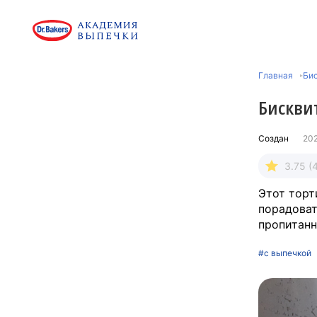
Главная
Би
Бискви
Создан
20
3.75 (
Этот торт
порадоват
пропитанн
#с выпечкой