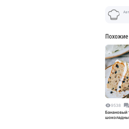
Ав
Похожие
9538
Банановый 
шоколадны
каплями