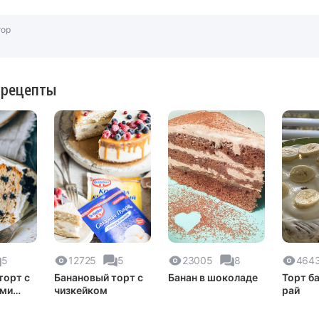
тор
 рецепты
5
12725
5
23005
8
464
торт с
Банановый торт с
Банан в шоколаде
Торт б
ми
чизкейком
рай