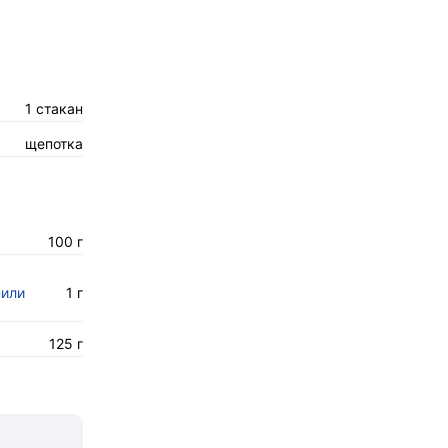
1 стакан
щепотка
100 г
нили
1 г
125 г