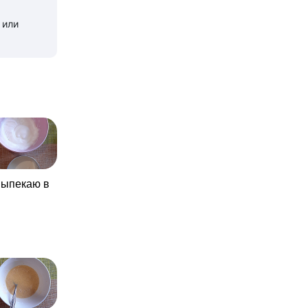
 или
выпекаю в