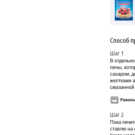
Способ п
Шаг 1
В отдельно
пены, кото
сахаром, д
желтками 
смазанной 
Равно
Шаг 2
Пока печет
ставлю на 