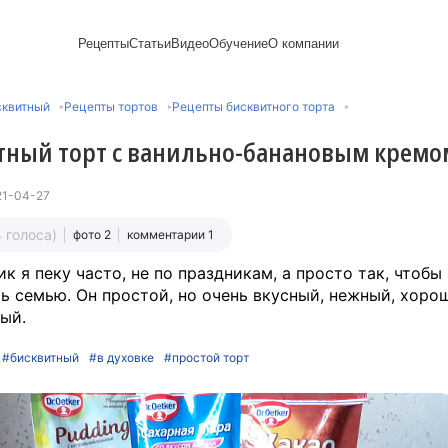
Рецепты
Статьи
Видео
Обучение
О компании
Рецепты блинов
Лайфхаки
Пирожки
Ассортимент
Напитки и легкие
Пирожные
сквитный
Рецепты тортов
Рецепты бисквитного торта
Сезонная выпечка
Выпечка и тесто
Торты рецепты
Контакты
закуски
Булочки
Постные рецепты
Десерты и сладкая
Печенье
Professional (HoReСa)
Пицца и ф
тный торт с ванильно-банановым кремо
Пасхальная выпечка
выпечка
Пряники
Карьера
Запеканки
Завтраки
ПП и постные блюда
Оладьи
Международный
Кексы
Рецепты пирогов
Сезонная выпечка
Сырники
стандарт
Вафли
21-04-27
Новый год
сертификации
Медиакит
4 голоса)
фото 2
комментарии 1
ик я пеку часто, не по праздникам, а просто так, чтобы
ь семью. Он простой, но очень вкусный, нежный, хоро
ый.
#бисквитный
#в духовке
#простой торт