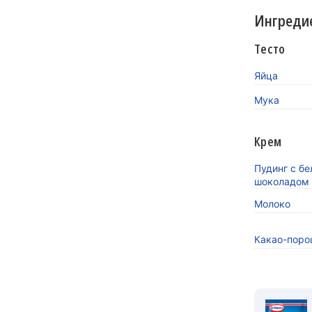
Ингреди
Тесто
Яйца
Мука
Крем
Пудинг с б
шоколадом D
Молоко
Какао-порош