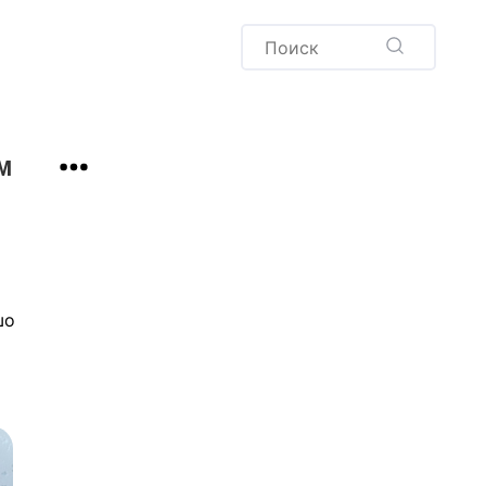
Пудинг
Новый год
Здоровая выпечка
окачча
Хлеб
м
Варенья и соленья
Десерты
Напитки
шо