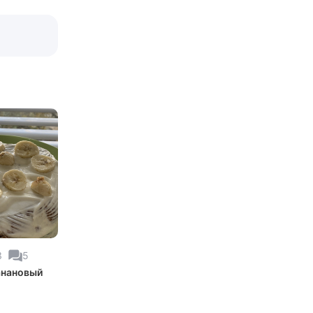
3
5
анановый