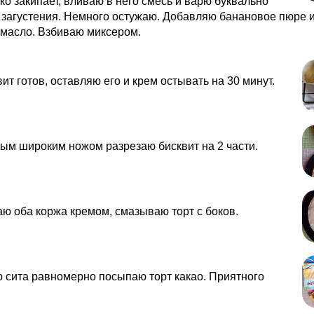
ко закипает, вливаю в него смесь и варю буквально
 загустения. Немного остужаю. Добавляю банановое пюре 
 масло. Взбиваю миксером.
вит готов, оставляю его и крем остывать на 30 минут.
ым широким ножом разрезаю бисквит на 2 части.
 оба коржа кремом, смазываю торт с боков.
 сита равномерно посыпаю торт какао. Приятного