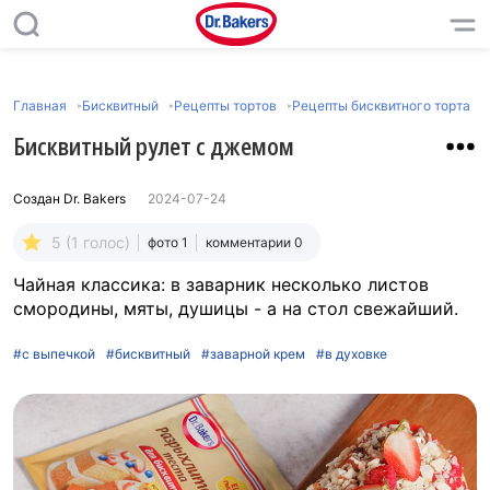
Главная
Бисквитный
Рецепты тортов
Рецепты бисквитного торта
Бисквитный рулет с джемом
Создан
Dr. Bakers
2024-07-24
5 (1 голос)
фото 1
комментарии 0
Чайная классика: в заварник несколько листов
смородины, мяты, душицы - а на стол свежайший.
#с выпечкой
#бисквитный
#заварной крем
#в духовке