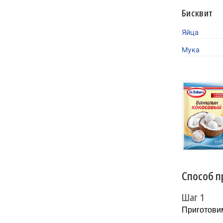
Бисквит
Яйца
Мука
«Кокосов
заиграть
Новинка 
напитков.
Способ п
Шаг 1
Приготови