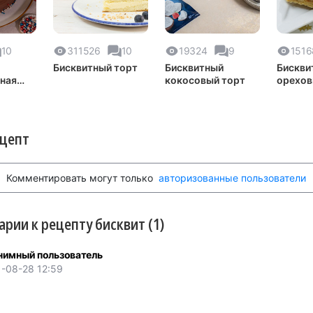
10
311526
10
19324
9
1516
Бисквитный торт
Бисквитный
Бискви
ная
кокосовый торт
орехов
ецепт
Комментировать могут только
авторизованные пользователи
рии к рецепту бисквит (1)
нимный пользователь
-08-28 12:59