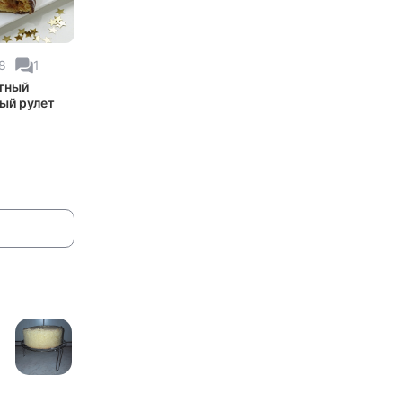
8
1
тный
ый рулет