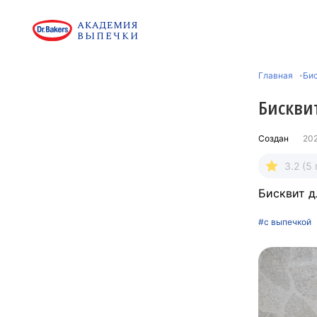
Главная
Би
Бискви
Создан
20
3.2 (5
Бисквит д
#с выпечкой