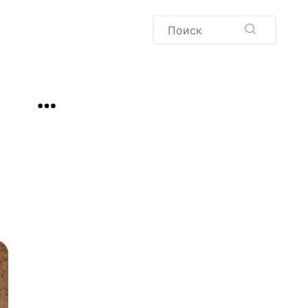
Пудинг
Новый год
Здоровая выпечка
окачча
Хлеб
Варенья и соленья
Десерты
Напитки