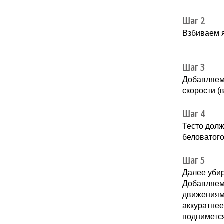
Шаг 2
Взбиваем я
Шаг 3
Добавляем 
скорости (
Шаг 4
Тесто долж
беловатого
Шаг 5
Далее уби
Добавляем 
движениями
аккуратнее
подниметс