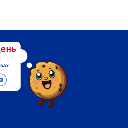
ень
твах