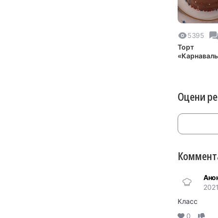
5395
Торт
«Карнаваль
ночь»
Оцени р
Коммента
Ано
2021
Класс
0