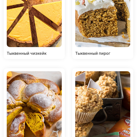
Тыквенный чизкейк
Тыквенный пирог