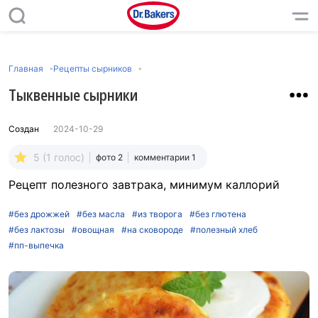
Главная
Рецепты сырников
Тыквенные сырники
Создан
2024-10-29
5 (1 голос)
фото 2
комментарии 1
Рецепт полезного завтрака, минимум каллорий
#без дрожжей
#без масла
#из творога
#без глютена
#без лактозы
#овощная
#на сковороде
#полезный хлеб
#пп-выпечка