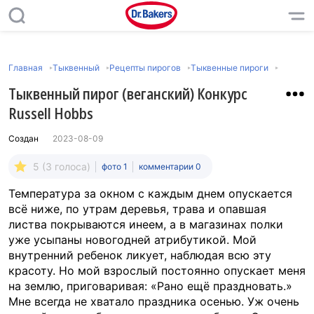
Главная
Тыквенный
Рецепты пирогов
Тыквенные пироги
Тыквенный пирог (веганский) Конкурс
Russell Hobbs
Создан
2023-08-09
5 (3 голоса)
фото 1
комментарии 0
Температура за окном с каждым днем опускается
всё ниже, по утрам деревья, трава и опавшая
листва покрываются инеем, а в магазинах полки
уже усыпаны новогодней атрибутикой. Мой
внутренний ребенок ликует, наблюдая всю эту
красоту. Но мой взрослый постоянно опускает меня
на землю, приговаривая: «Рано ещё праздновать.»
Мне всегда не хватало праздника осенью. Уж очень