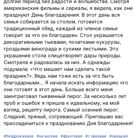
долгий период без радости и волшебства. Смотря
американские фильмы и сериалы, я видела, как они
празднуют День благодарения. В этот день вся
семья собирается за столом, готовится
традиционный обед, каждый из членов семьи
говорит за что он благодарен. Стол украшается
декоративными тыквами, початками кукурузы,
гроздьями винограда и сухими листьями. Это
украшение стола олицетворяет дары природы.
Смотрела и радовалась за них. А однажды
подумала: «Что мешает нам сделать такой
праздник?». Ведь нам тоже есть за что быть
благодарными… Я начала искать информацию что
они готовят в этот день. Больше всего меня
заинтриговал тыквенный пирог. За несколько лет
проб и ошибок я пришла к идеальному, на мой
взгляд, рецепту пирога. Самый осенний пирог.
Сладкий, пряный, согревающий. Приглашаю вас
присоединиться к празднованию Дня благодарения!
#бездрожжевое
#на молоке
#фруктовая
#с орехами
#овощная