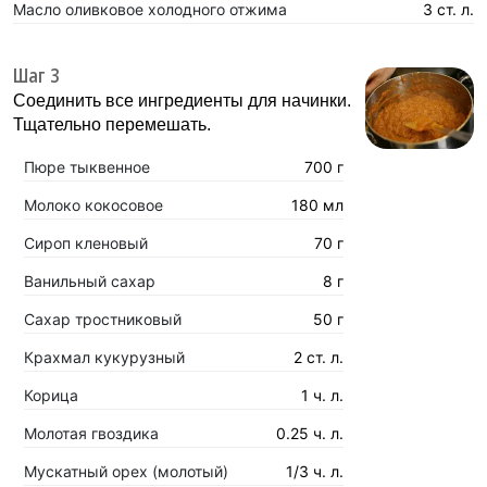
Масло оливковое холодного отжима
3 ст. л.
Шаг 3
Соединить все ингредиенты для начинки.
Тщательно перемешать.
Пюре тыквенное
700 г
Молоко кокосовое
180 мл
Сироп кленовый
70 г
Ванильный сахар
8 г
Сахар тростниковый
50 г
Крахмал кукурузный
2 ст. л.
Корица
1 ч. л.
Молотая гвоздика
0.25 ч. л.
Мускатный орех (молотый)
1/3 ч. л.