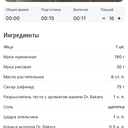
Общее время
Подготовка
Выпечка
Порций
00:00
00:15
00:11
Ингредиенты
Яйца
1 шт.
Мука пшеничная
180 г
Мука рисовая
30 г
Масло растительное
6 ст. л.
Сахар рафинад
75 г
Разрыхлитель теста с ароматом ванили Dr. Bakers
1 ч. л.
Соль
щепотка
Цедра апельсина
1 ч. л.
Корица молотая Dr. Bakers
0.5 ч. л.