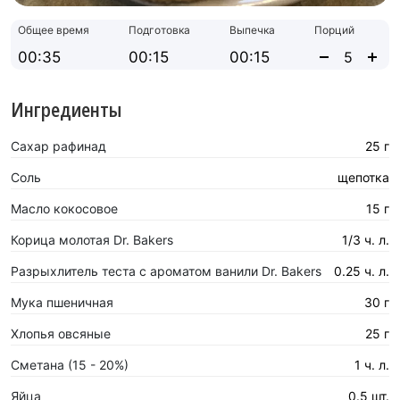
Общее время
Подготовка
Выпечка
Порций
00:35
00:15
00:15
Ингредиенты
Сахар рафинад
25 г
Соль
щепотка
Масло кокосовое
15 г
Корица молотая Dr. Bakers
1/3 ч. л.
Разрыхлитель теста с ароматом ванили Dr. Bakers
0.25 ч. л.
Мука пшеничная
30 г
Хлопья овсяные
25 г
Сметана (15 - 20%)
1 ч. л.
Яйца
0.5 шт.