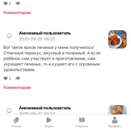
5
Комментарии
Анонимный пользователь
2020-09-25 06:22
Вот такое яркое печенье у меня получилось!
Отличный перекус, вкусный и полезный. А если
ребёнок сам участвует в приготовлении, сам
украшает печенье, то и кушает его с огромным
удовольствием.
5
Комментарии
Анонимный пользователь
2020-09-27 00:57
Ммм, потрясающий аромат! Нежный, полезный и
Статьи
Видео
Рецепты
Профиль
вкусный рецепт! Советую сразу двойную порцию,