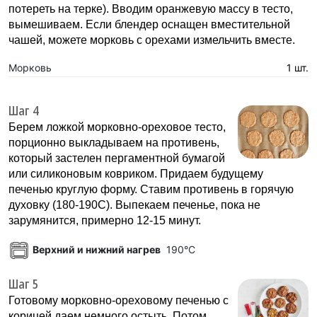
потереть на терке). Вводим оранжевую массу в тесто,
вымешиваем. Если блендер оснащен вместительной
чашей, можете морковь с орехами измельчить вместе.
Морковь
1 шт.
Шаг 4
Берем ложкой морковно-ореховое тесто,
порционно выкладываем на противень,
который застелен пергаментной бумагой
или силиконовым ковриком. Придаем будущему
печенью круглую форму. Ставим противень в горячую
духовку (180-190С). Выпекаем печенье, пока не
зарумянится, примерно 12-15 минут.
Верхний и нижний нагрев
190°C
Шаг 5
Готовому морковно-ореховому печенью с
корицей даем немного остыть. Потом