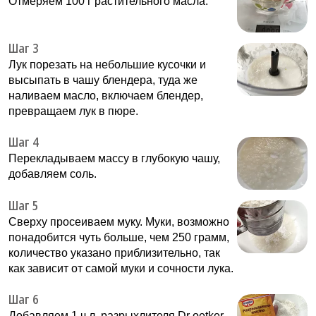
Отмеряем 100 г растительного масла.
Шаг 3
Лук порезать на небольшие кусочки и
высыпать в чашу блендера, туда же
наливаем масло, включаем блендер,
превращаем лук в пюре.
Шаг 4
Перекладываем массу в глубокую чашу,
добавляем соль.
Шаг 5
Сверху просеиваем муку. Муки, возможно
понадобится чуть больше, чем 250 грамм,
количество указано приблизительно, так
как зависит от самой муки и сочности лука.
Шаг 6
Добавляем 1 ч.л. разрыхлителя Dr oetker.