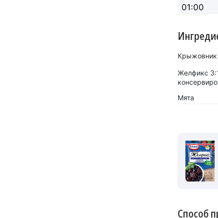
01:00
Ингреди
Крыжовник
Желфикс 3:
консервиро
Мята
Способ п