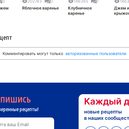
3
202743
0
166365
1
146
джем
Яблочное варенье
Клубничное
Джем и
варенье
крыжо
ецепт
Комментировать могут только
авторизованные пользователи
дпишись
Каждый д
веренные рецепты!
новые рецепты
в наших сообщес