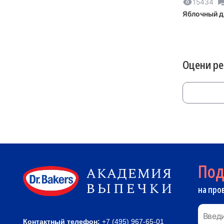
15434
Яблочный 
Оцени р
По
на про
Контактный телефон:
+7 (495) 967-65-01