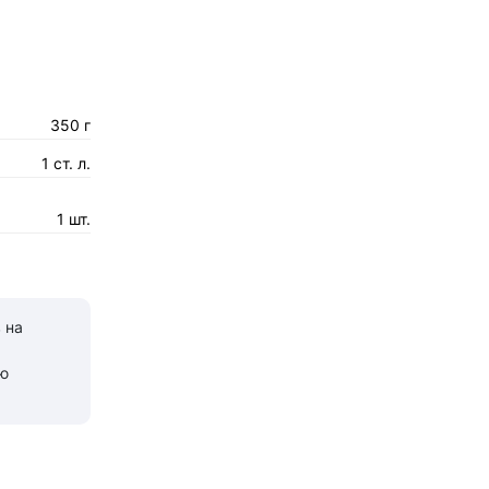
350 г
1 ст. л.
1 шт.
 на
ю