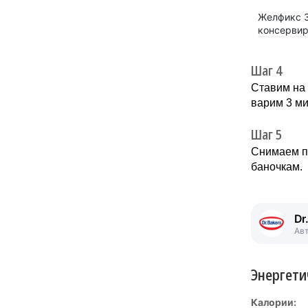
Желфикс 3
консервир
Шаг 4
Ставим на 
варим 3 ми
Шаг 5
Снимаем пе
баночкам.
Dr
Ав
Энергети
Калории: