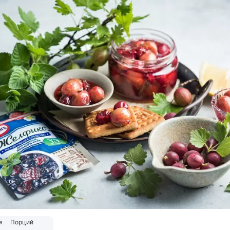
я
Порций