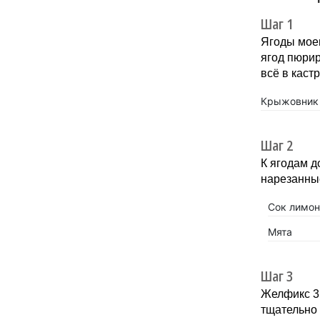
Шаг 1
Ягоды моем
ягод пюри
всё в каст
Крыжовник
Шаг 2
К ягодам д
нарезанны
Сок лимон
Мята
Шаг 3
Желфикс 3:
тщательно