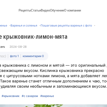
Рецепты
Статьи
Видео
Обучение
О компании
Рецепты блинов
Лайфхаки
Пирожки
Ассортимент
Напитки и легкие
Пирожные
ренье
Варенья и соленья
Пошаговые рецепты варенья с фото
Сезонная выпечка
Выпечка и тесто
Торты рецепты
Контакты
закуски
Булочки
Постные рецепты
Десерты и сладкая
Печенье
Professional (HoReСa)
Пицца и ф
е крыжовник-лимон-мята
Пасхальная выпечка
выпечка
Пряники
Карьера
Запеканки
Завтраки
ПП и постные блюда
Оладьи
Международный
Кексы
Рецепты пирогов
Сезонная выпечка
Сырники
стандарт
Вафли
kers
2024-08-28
Новый год
сертификации
Медиакит
лос)
фото 1
комментарии 0
з крыжовника с лимоном и мятой — это оригинальный 
освежающим вкусом. Кислинка крыжовника прекрасно
я с цитрусовыми нотками лимона, а мята добавляет ле
 Такое варенье станет отличным дополнением к чаю, т
 удивляя своим необычным и запоминающимся вкусом.
#крыжовник
#с сахаром
#варенье