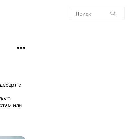
Пудинг
Новый год
Здоровая выпечка
окачча
Хлеб
Варенья и соленья
Десерты
Напитки
десерт с
гкую
остам или