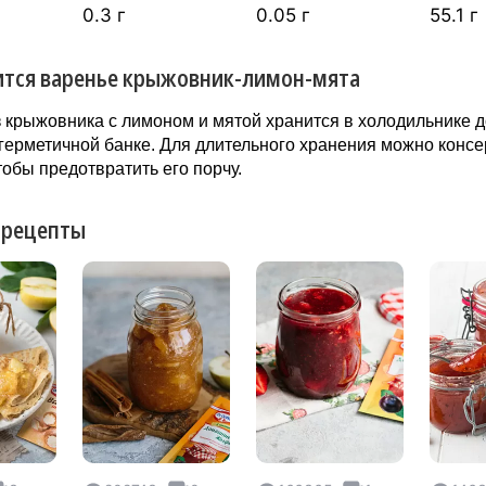
0.3 г
0.05 г
55.1 г
ится варенье крыжовник-лимон-мята
 крыжовника с лимоном и мятой хранится в холодильнике д
герметичной банке. Для длительного хранения можно конс
тобы предотвратить его порчу.
 рецепты