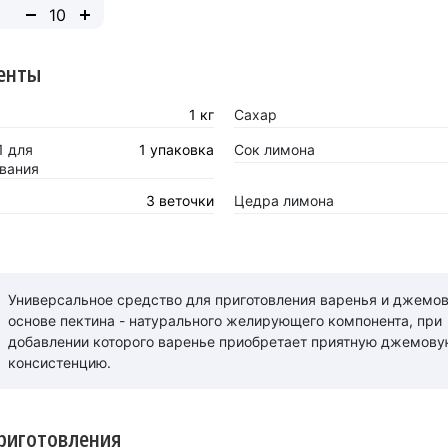
енты
1 кг
Сахар
1 для
1 упаковка
Сок лимона
вания
3 веточки
Цедра лимона
Универсальное средство для приготовления варенья и джемов
основе пектина - натурального желирующего компонента, при
добавлении которого варенье приобретает приятную джемову
консистенцию.
риготовления