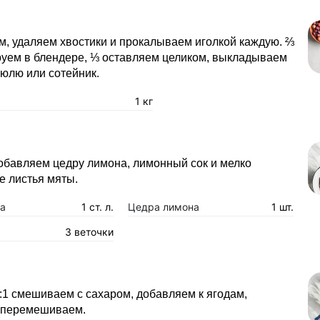
, удаляем хвостики и прокалываем иголкой каждую. ⅔
руем в блендере, ⅓ оставляем целиком, выкладываем
рюлю или сотейник.
1 кг
обавляем цедру лимона, лимонный сок и мелко
е листья мяты.
а
1 ст. л.
Цедра лимона
1 шт.
3 веточки
1 смешиваем с сахаром, добавляем к ягодам,
 перемешиваем.