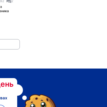
392
2
з
вника
ень
твах