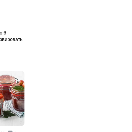
о 6
ервировать