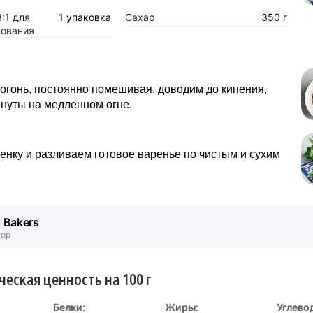
:1 для
1 упаковка
Сахар
350 г
ования
огонь, постоянно помешивая, доводим до кипения,
нуты на медленном огне.
нку и разливаем готовое варенье по чистым и сухим
. Bakers
тор
ческая ценность на 100 г
Белки:
Жиры:
Углево