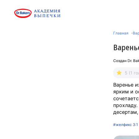
Главная
Ва
Варень
Создан
Dr. Ba
5 (1 го
Варенье и
ярким и 
сочетаетс
прохладу.
десертам,
#желфикс 3:1