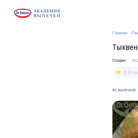
Главная
Паи
Тыквен
Создан
20
5 (1 го
#с выпечкой