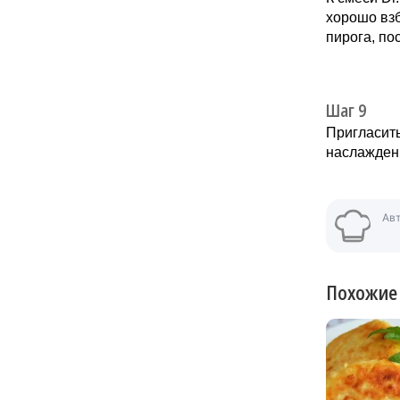
хорошо взб
пирога, по
Шаг 9
Пригласить
наслажден
Ав
Похожие