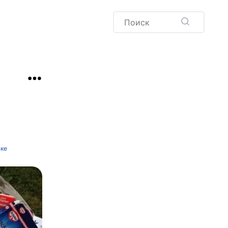
Пудинг
Новый год
Здоровая выпечка
окачча
Хлеб
Варенья и соленья
Десерты
Напитки
вке