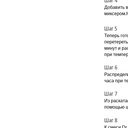
Шаг 4
Добавить в
миксером.Н
Шаг 5
Теперь гот
перетереть
минут и ра
при темпер
Шаг 6
Распредели
часа при т
Шаг 7
Из раската
помощью шо
Шаг 8
К смеси Dr