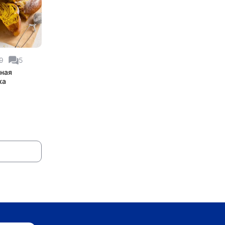
9
5
ная
ка