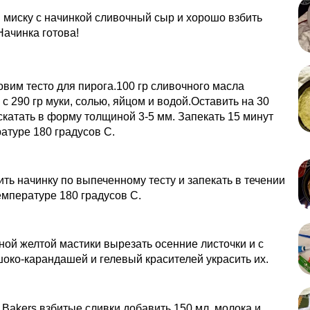
 миску с начинкой сливочный сыр и хорошо взбить
ачинка готова!
овим тесто для пирога.100 гр сливочного масла
 с 290 гр муки, солью, яйцом и водой.Оставить на 30
скатать в форму толщиной 3-5 мм. Запекать 15 минут
атуре 180 градусов С.
ть начинку по выпеченному тесту и запекать в течении
емпературе 180 градусов С.
ной желтой мастики вырезать осенние листочки и с
ко-карандашей и гелевый красителей украсить их.
. Bakers взбитые сливки добавить 150 мл. молока и