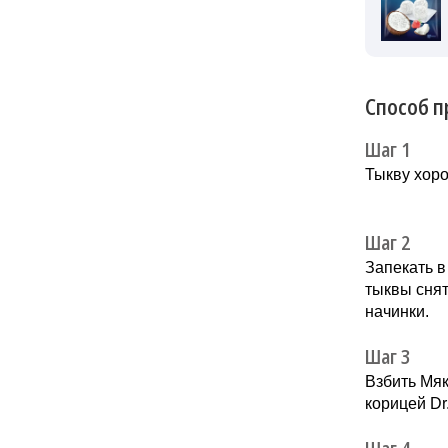
Способ п
Шаг 1
Тыкву хоро
Шаг 2
Запекать в
тыквы снят
начинки.
Шаг 3
Взбить Мяк
корицей Dr.