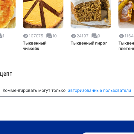
1
107075
10
24197
9
1164
Тыквенный
Тыквенный пирог
Тыквен
чизкейк
плетён
ецепт
Комментировать могут только
авторизованные пользователи