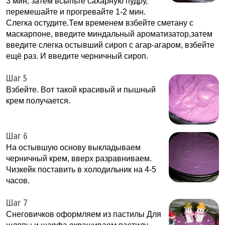
3 мин, затем всыпьте сахарную пудру,
перемешайте и прогревайте 1-2 мин.
Слегка остудите.Тем временем взбейте сметану с
маскарпоне, введите миндальный ароматизатор,затем
введите слегка остывший сироп с агар-агаром, взбейте
ещё раз. И введите черничный сироп.
Шаг 5
Взбейте. Вот такой красивый и пышный
крем получается.
Шаг 6
На остывшую основу выкладываем
черничный крем, вверх разравниваем.
Чизкейк поставить в холодильник на 4-5
часов.
Шаг 7
Снеговичков оформляем из пастилы Для