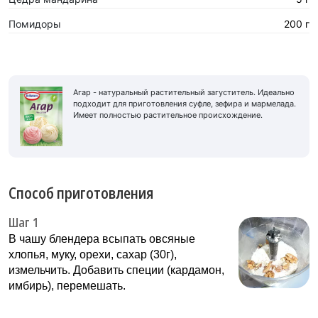
Помидоры
200 г
Агар - натуральный растительный загуститель. Идеально
подходит для приготовления суфле, зефира и мармелада.
Имеет полностью растительное происхождение.
Способ приготовления
Шаг 1
В чашу блендера всыпать овсяные
хлопья, муку, орехи, сахар (30г),
измельчить. Добавить специи (кардамон,
имбирь), перемешать.