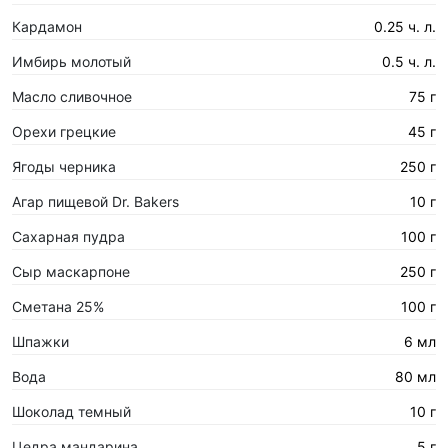
Кардамон
0.25 ч. л.
Имбирь молотый
0.5 ч. л.
Масло сливочное
75 г
Орехи грецкие
45 г
Ягоды черника
250 г
Агар пищевой Dr. Bakers
10 г
Сахарная пyдра
100 г
Сыр маскарпоне
250 г
Сметана 25%
100 г
Шпажки
6 мл
Вода
80 мл
Шоколад темный
10 г
Цедра мандарина
5 г