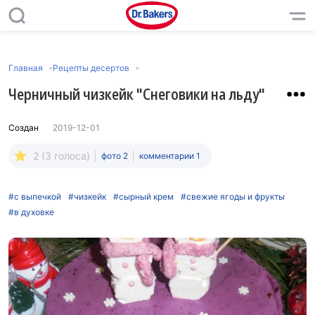
Главная
Рецепты десертов
Черничный чизкейк "Снеговики на льду"
Создан
2019-12-01
2 (3 голоса)
фото 2
комментарии 1
#с выпечкой
#чизкейк
#сырный крем
#свежие ягоды и фрукты
#в духовке