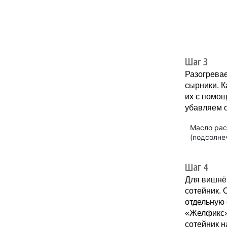
Шаг 3
Разогрева
сырники. К
их с помощ
убавляем о
Масло рас
(подсолне
Шаг 4
Для вишнё
сотейник. 
отдельную 
«Желфикс»
сотейник н