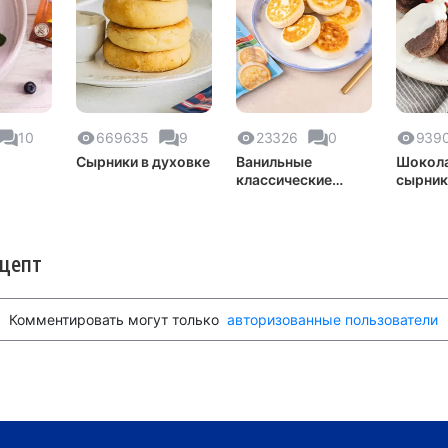
10
669635
9
23326
0
939
Сырники в духовке
Ванильные
Шокол
классические
сырник
ие
сырники на
сковороде
ецепт
Комментировать могут только
авторизованные пользователи