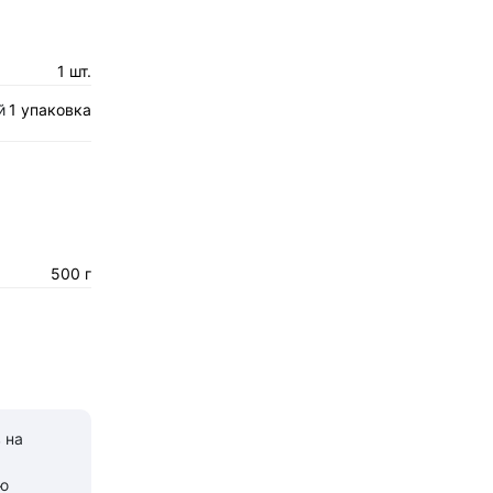
1 шт.
й
1 упаковка
500 г
 на
ю