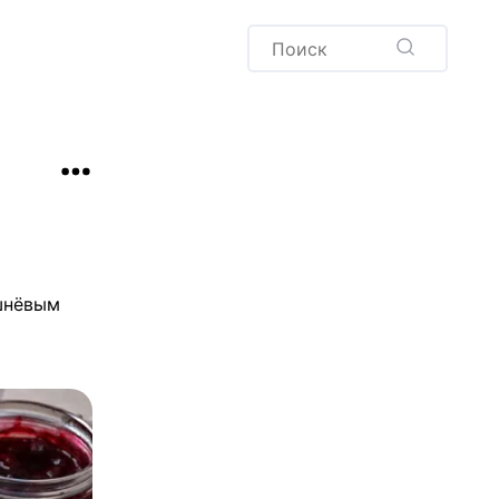
Пудинг
Новый год
Здоровая выпечка
окачча
Хлеб
Варенья и соленья
Десерты
Напитки
шнёвым