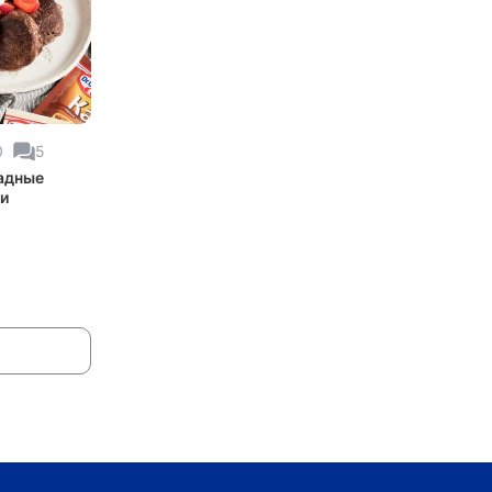
0
5
адные
и