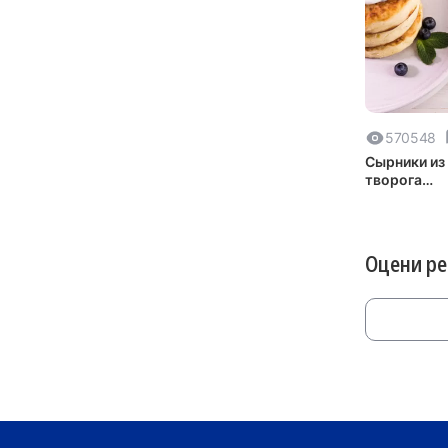
570548
Сырники из
творога
классическ
Оцени р