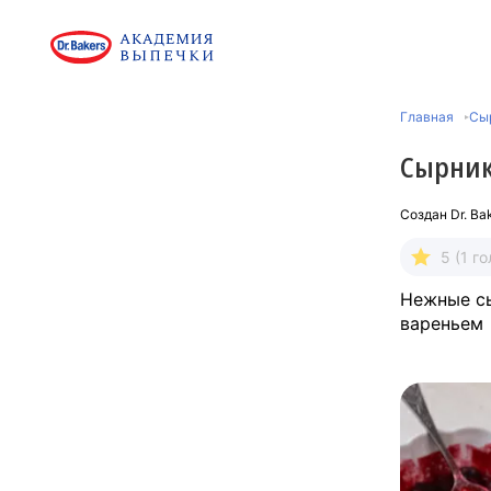
Главная
Сы
Сырник
Создан
Dr. Ba
5 (1 го
Нежные сы
вареньем