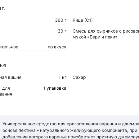
шт.
360 г
Яйца (С1)
30 г
Смесь для сырников с рисово
мукой «Бери и пеки»
ительное
по вкусу
нья
ная вишня
1 кг
Сахар
1 для
1 упаковка
вания
Универсальное средство для приготовления варенья и джемов
основе пектина - натурального желирующего компонента, при
добавлении которого варенье приобретает приятную джемову