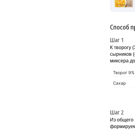
Способ п
Шаг 1
К творогу (
сырников (
миксера до
Творог 9%
Сахар
Шаг 2
Из общего 
формируем