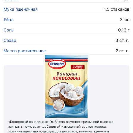
Мука пшеничная
1.5 стаканов
Яйца
2 шт.
Соль
0.13 г
Сахар
3 ст. л.
Масло растительное
2 ст. л.
«Кокосовый ванилин» от Dr. Bakers поможет привычной выпечке
заиграть по-новому, добавив ей изысканный аромат кокоса.
Новинка идеально подходит для десертов, выпечки, кремов и