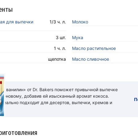
енты
ая для выпечки
1/3 ч. л.
Молоко
3 шт.
Мука
1 ч. л.
Масло растительное
щепотка
Масло сливочное
ый ванилин» от Dr. Bakers поможет привычной выпечке
 по-новому, добавив ей изысканный аромат кокоса.
П
идеально подходит для десертов, выпечки, кремов и
риготовления