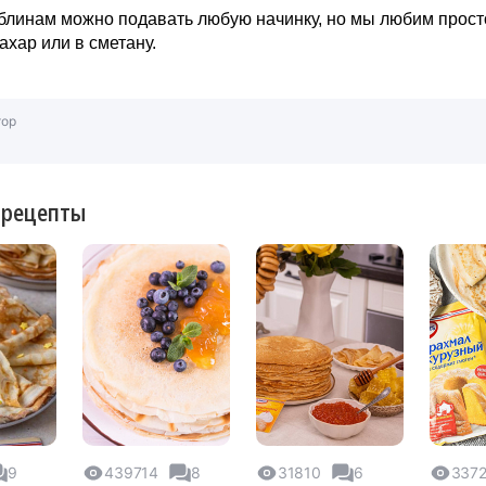
блинам можно подавать любую начинку, но мы любим прост
сахар или в сметану.
тор
 рецепты
9
439714
8
31810
6
337