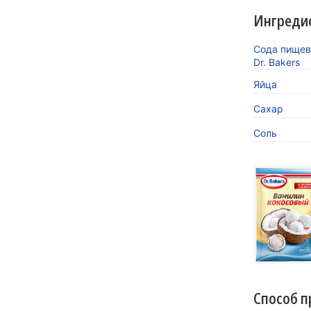
Ингреди
Сода пищев
Dr. Bakers
Яйца
Сахар
Соль
«Кокосов
заиграть
Новинка 
напитков.
Способ п