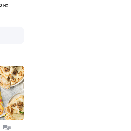
о их
2
9