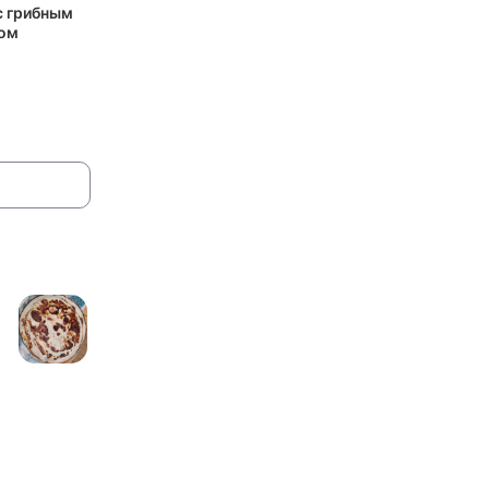
с грибным
ом