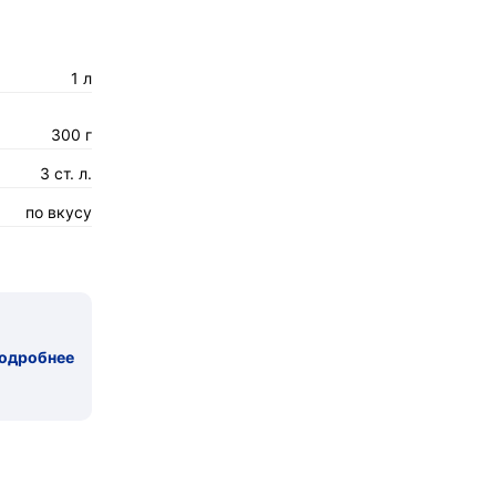
1 л
300 г
3 ст. л.
по вкусу
одробнее