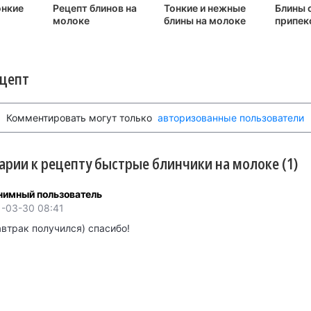
онкие
Рецепт блинов на
Тонкие и нежные
Блины 
молоке
блины на молоке
припек
ецепт
Комментировать могут только
авторизованные пользователи
рии к рецепту быстрые блинчики на молоке (1)
нимный пользователь
1-03-30 08:41
автрак получился) спасибо!