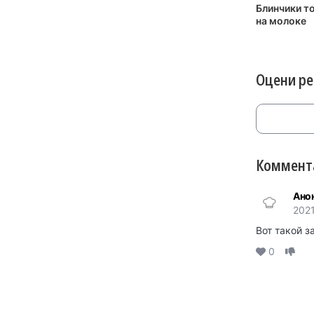
Блинчики т
на молоке
Оцени р
Коммента
Ано
202
Вот такой з
0