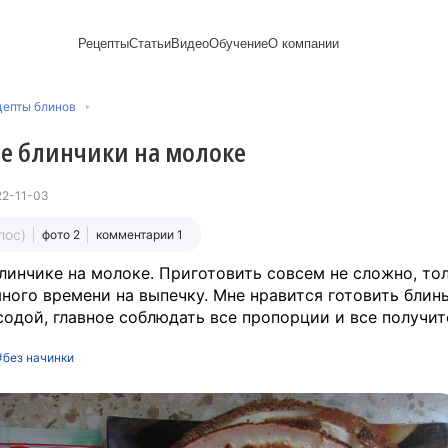
Рецепты
Статьи
Видео
Обучение
О компании
Рецепты блинов
Лайфхаки
Пирожки
Ассортимент
Новый год
Пирожные
цепты блинов
Сезонная выпечка
Выпечка и тесто
Торты рецепты
Контакты
Булочки
Постные рецепты
Десерты и сладкая
Печенье
Professional (HoReСa)
Пицца и ф
е блинчики на молоке
Пасхальная выпечка
выпечка
Пряники
Карьера
Запеканки
Завтраки
Сезонная выпечка
Оладьи
Международный
Кексы
Рецепты пирогов
ПП и постные блюда
Сырники
стандарт
Вафли
22-11-03
Напитки и легкие
сертификации
закуски
Медиакит
лос)
фото 2
комментарии 1
линчике на молоке. Приготовить совсем не сложно, то
ного времени на выпечку. Мне нравится готовить блин
содой, главное соблюдать все пропорции и все получит
#без начинки