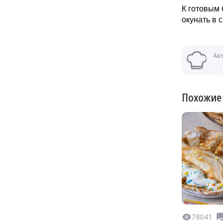
К готовым 
окунать в 
Ав
Похожие
78041