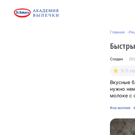
Главная
Ре
Быстры
Создан
20
5 (1 го
Вкусные б
нужно нем
молоке с 
#на молоке