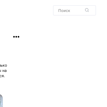
Пудинг
Новый год
Здоровая выпечка
окачча
Хлеб
Варенья и соленья
Десерты
Напитки
лько
ы на
ся.