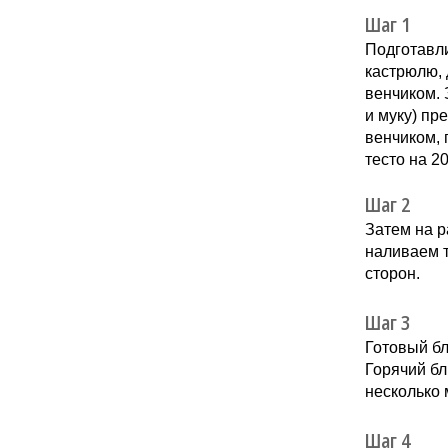
Шаг 1
Подготавл
кастрюлю,
венчиком. 
и муку) пр
венчиком, 
тесто на 20
Шаг 2
Затем на р
наливаем т
сторон.
Шаг 3
Готовый бл
Горячий б
несколько 
Шаг 4