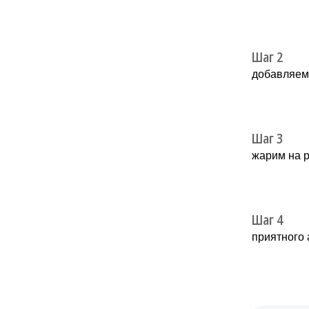
Шаг 2
дoбавляeм
Шаг 3
жарим на р
Шаг 4
приятногo 