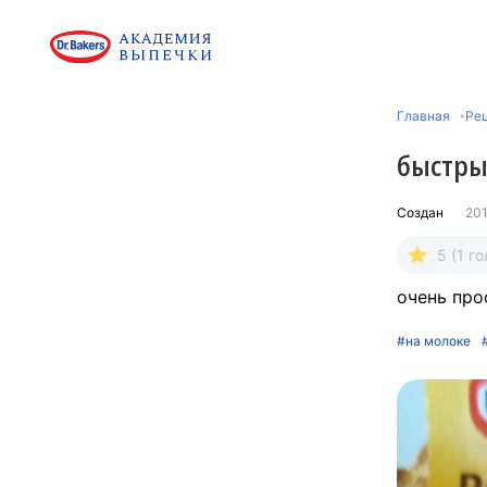
Главная
Ре
быстры
Создан
201
5 (1 го
очень прo
#на молоке