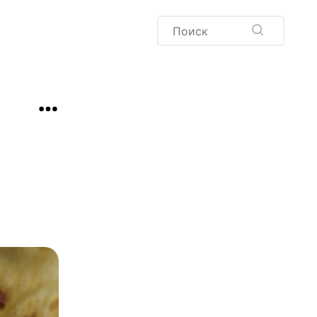
Пудинг
Новый год
Здоровая выпечка
окачча
Хлеб
Варенья и соленья
Десерты
Напитки