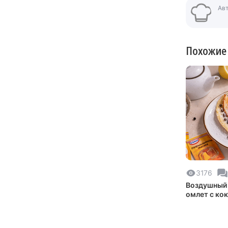
Ав
Похожие
3176
Воздушный 
омлет с ко
стружкой