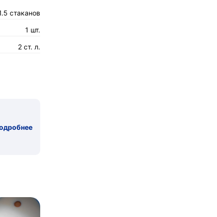
1.5 стаканов
1 шт.
2 ст. л.
одробнее