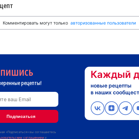
ецепт
Комментировать могут только
авторизованные пользователи
дпишись
Каждый д
веренные рецепты!
новые рецепты
в наших сообщес
ая «Подписаться» вы соглашаетесь
ьзовательским соглашением
и