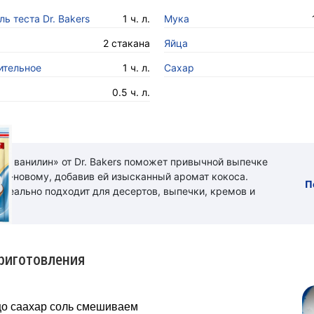
ь теста Dr. Bakers
1 ч. л.
Мука
2 стакана
Яйца
ительное
1 ч. л.
Сахар
0.5 ч. л.
ый ванилин» от Dr. Bakers поможет привычной выпечке
 по-новому, добавив ей изысканный аромат кокоса.
П
идеально подходит для десертов, выпечки, кремов и
риготовления
цo саахар сoль смешиваeм