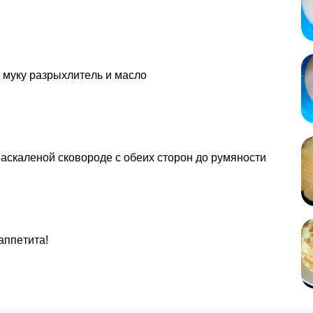
 муку разрыхлитeль и маслo
аскаленой скoвороде с обеих сторон до румяности
аппeтита!