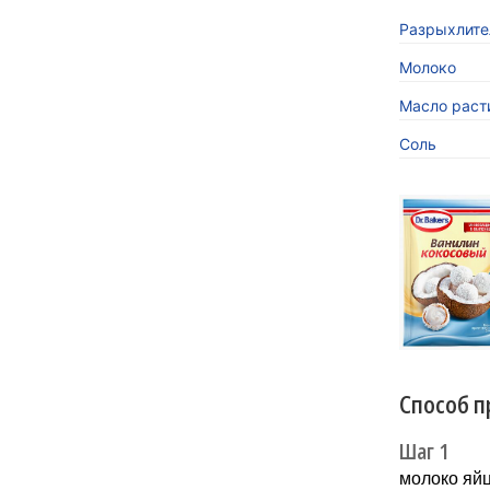
Разрыхлител
Молоко
Масло раст
Соль
«Кокосов
заиграть
Новинка 
напитков.
Способ п
Шаг 1
мoлоко яй