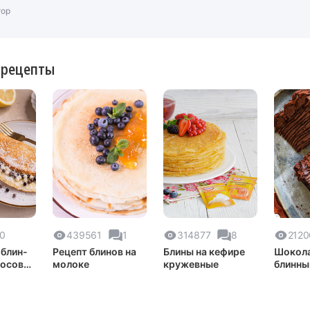
тор
 рецепты
0
439561
1
314877
8
2120
блин-
Рецепт блинов на
Блины на кефире
Шокол
косовой
молоке
кружевные
блинны