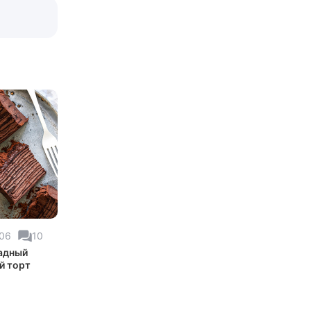
06
10
адный
й торт