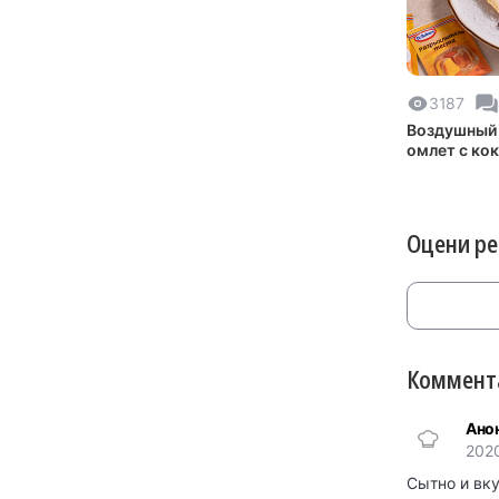
3187
Воздушный 
омлет с ко
стружкой
Оцени р
Коммента
Ано
2020
Сытно и вк