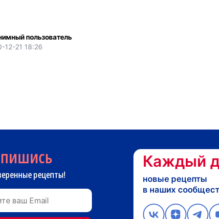
нимный пользователь
-12-21 18:26
дпишись
Каждый д
веренные рецепты!
новые рецепты
в наших сообщес