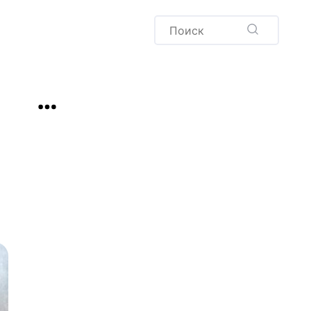
Пудинг
Новый год
Здоровая выпечка
окачча
Хлеб
Варенья и соленья
Десерты
Напитки