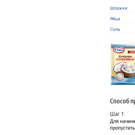
Шпажки
Яйца
Соль
«Кокосов
заиграть
Новинка 
напитков.
Способ п
Шаг 1
Для начинк
пропустить