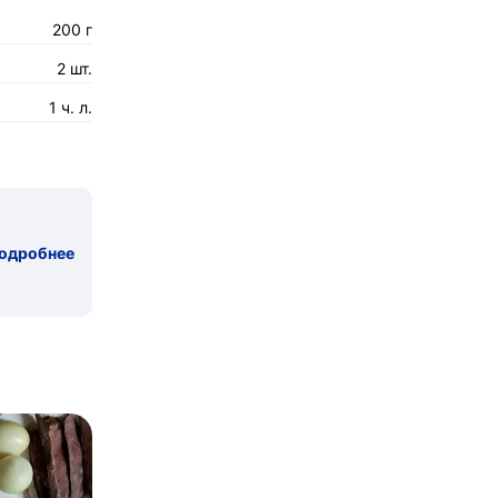
200 г
2 шт.
1 ч. л.
одробнее