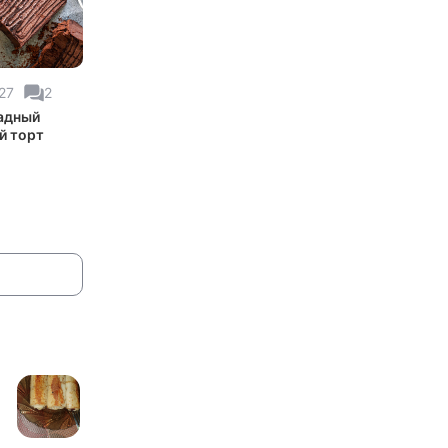
27
2
адный
й торт