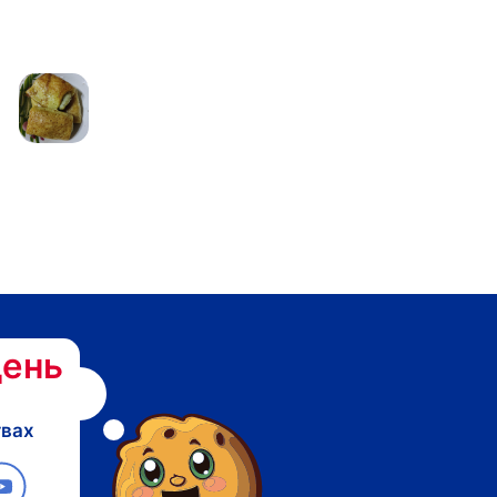
ень
твах