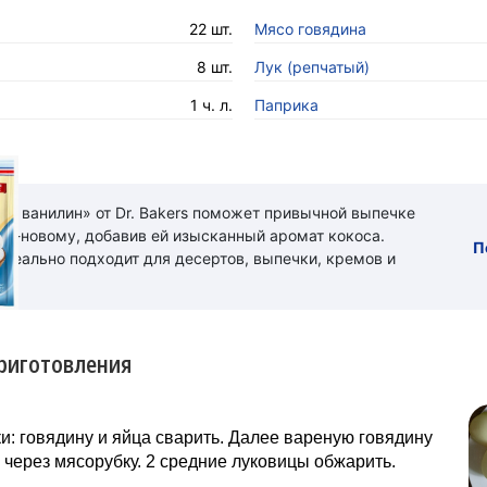
22 шт.
Мясо говядина
8 шт.
Лук (репчатый)
1 ч. л.
Паприка
ый ванилин» от Dr. Bakers поможет привычной выпечке
 по-новому, добавив ей изысканный аромат кокоса.
П
идеально подходит для десертов, выпечки, кремов и
риготовления
и: говядину и яйца сварить. Далее вареную говядину
 через мясорубку. 2 средние луковицы обжарить.