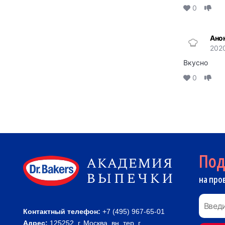
0
Ано
2020
Вкусно
0
По
на про
Контактный телефон:
+7 (495) 967-65-01
Адрес:
125252, г. Москва, вн. тер. г.