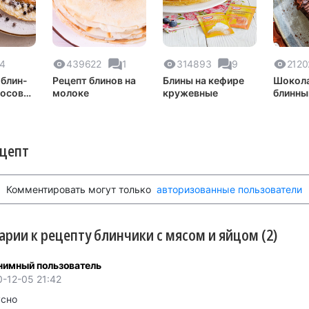
4
439622
1
314893
9
2120
блин-
Рецепт блинов на
Блины на кефире
Шокол
косовой
молоке
кружевные
блинны
ецепт
Комментировать могут только
авторизованные пользователи
рии к рецепту блинчики с мясом и яйцом (2)
нимный пользователь
-12-05 21:42
усно