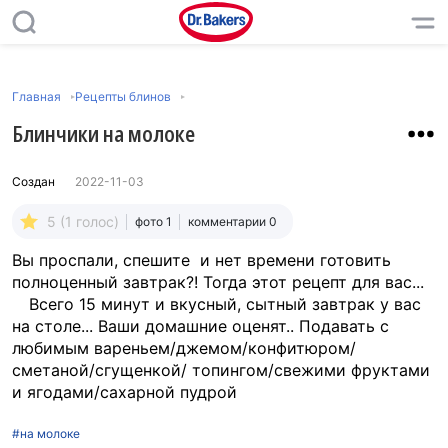
Главная
Рецепты блинов
Блинчики на молоке
Создан
2022-11-03
5 (1 голос)
фото 1
комментарии 0
Вы проспали, спешите и нет времени готовить
полноценный завтрак?! Тогда этот рецепт для вас...
⠀ Всего 15 минут и вкусный, сытный завтрак у вас
на столе... Ваши домашние оценят.. Подавать с
любимым вареньем/джемом/конфитюром/
сметаной/сгущенкой/ топингом/свежими фруктами
и ягодами/сахарной пудрой
#на молоке