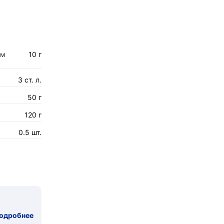
ом
10 г
3 ст. л.
50 г
120 г
0.5 шт.
одробнее