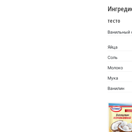
Ингреди
тесто
Ванильный с
Яйца
Соль
Молоко
Мука
Ванилин
«Кокосов
заиграть
Новинка 