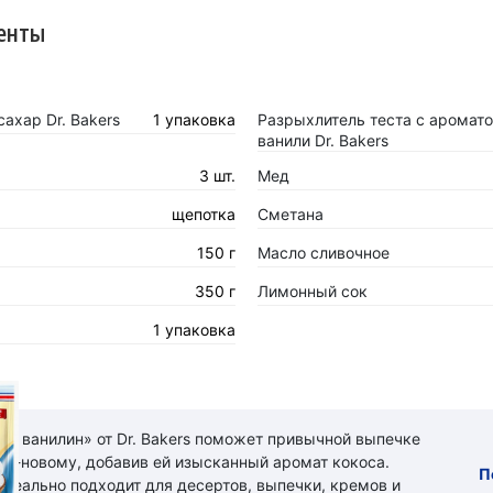
енты
ахар Dr. Bakers
1 упаковка
Разрыхлитель теста с аромат
ванили Dr. Bakers
3 шт.
Мед
щепотка
Сметана
150 г
Масло сливочное
350 г
Лимонный сок
1 упаковка
ый ванилин» от Dr. Bakers поможет привычной выпечке
 по-новому, добавив ей изысканный аромат кокоса.
П
идеально подходит для десертов, выпечки, кремов и