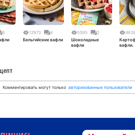
5
12973
4
5595
2
493
афли
Бельгийские вафли
Шоколадные
Карто
вафли
вафли.
ецепт
Комментировать могут только
авторизованные пользователи
дпишись