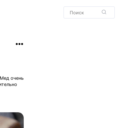
Пудинг
Новый год
Здоровая выпечка
окачча
Хлеб
Варенья и соленья
Десерты
Напитки
 Мед очень
ительно