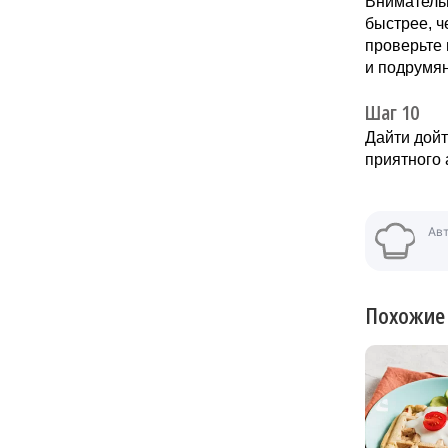
Внимательн
быстрее, ч
проверьте 
и подрумян
Шаг 10
Дайти дойт
приятного 
Ав
Похожие