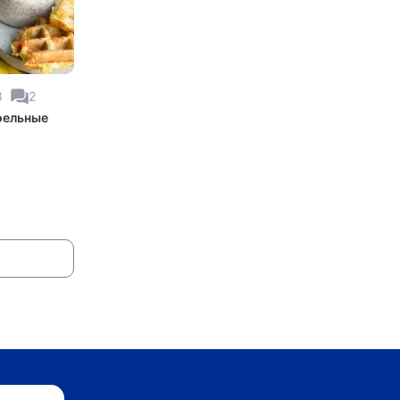
8
2
фельные