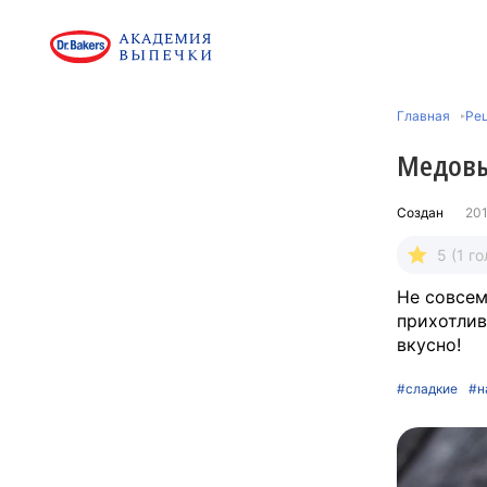
Главная
Ре
Медовы
Создан
201
5 (1 го
Не совсем
прихотлив
вкусно!
#сладкие
#н