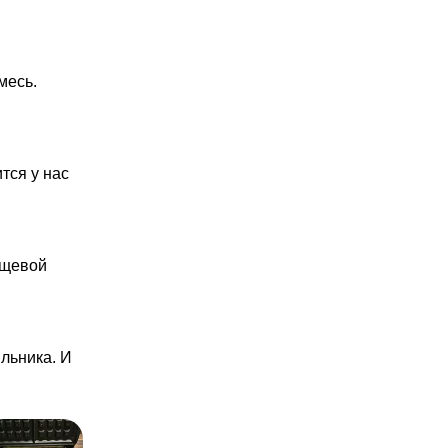
месь.
тся у нас
ищевой
льника. И