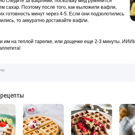
о следите за вафлями, поскольку мед румянится
ем сахар. Поэтому после того, как выложили вафли,
их готовность минут через 4-5. Если они подзолотились
ились, то аккуратно доставайте вафли.
и им на теплой тарелке, или дощечке еще 2-3 минуты. ИИИИ
аппетита!
тор
 рецепты