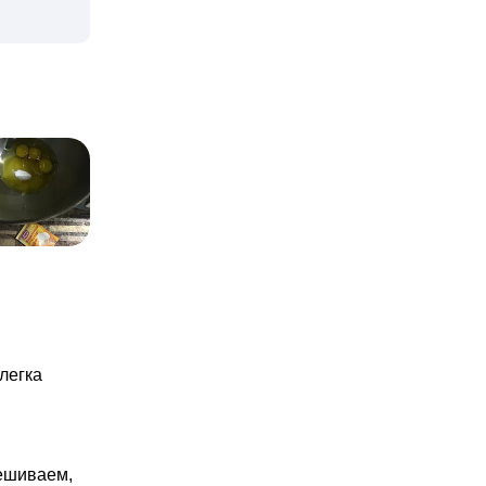
легка
ешиваем,