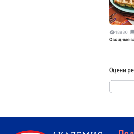
18880
Овощные в
Оцени р
По