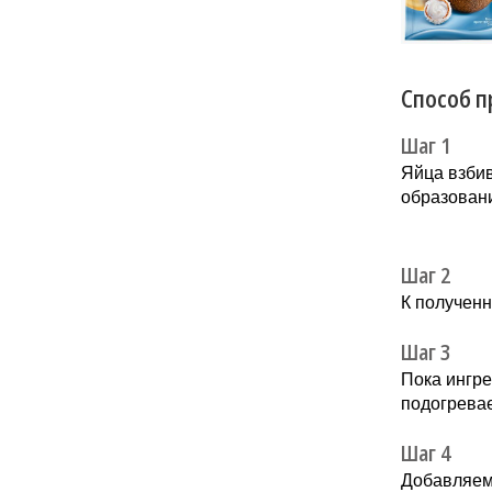
напитков.
Способ п
Шаг 1
Яйца взби
образовани
Шаг 2
К полученн
Шаг 3
Пока ингр
подогревае
Шаг 4
Добавляем