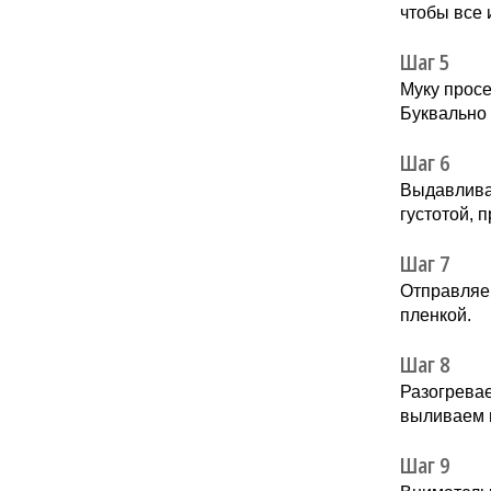
чтобы все 
Шаг 5
Муку прос
Буквально 
Шаг 6
Выдавливае
густотой, 
Шаг 7
Отправляем
пленкой.
Шаг 8
Разогревае
выливаем 
Шаг 9