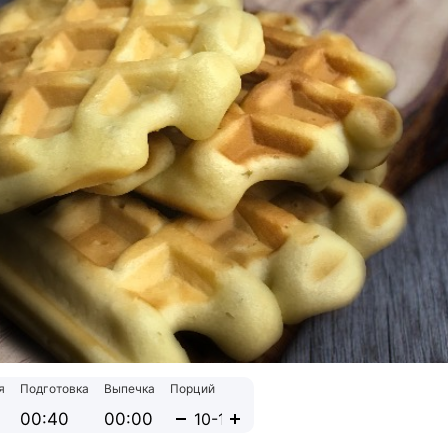
я
Подготовка
Выпечка
Порций
00:40
00:00