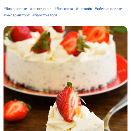
#без выпечки
#из печенья
#без теста
#чизкейк
#сбитые сливки
#быстрый торт
#простой торт