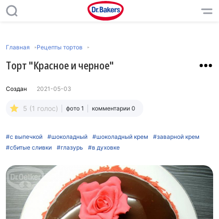
Главная
Рецепты тортов
Торт "Красное и черное"
Создан
2021-05-03
5 (1 голос)
фото 1
комментарии 0
#с выпечкой
#шоколадный
#шоколадный крем
#заварной крем
#сбитые сливки
#глазурь
#в духовке