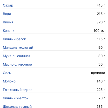
Сахар
415 г
Вода
215 г
Вишня
320 г
Коньяк
100 мл
Яичный белок
115 г
Миндаль молотый
90 г
Мука пшеничная
80 г
Масло сливочное
50 г
Соль
щепотка
Молоко
140 г
Глюкозный сироп
225 г
Яичный желток
70 г
Шоколад темный
285 г