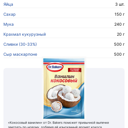
Яйца
3 шт.
Сахар
150 г
Мука
240 г
Крахмал кукурузный
20 г
Сливки (30-33%)
500 г
Сыр маскарпоне
500 г
«Кокосовый ванилин» от Dr. Bakers поможет привычной выпечке
заиграть по-новому, добавив ей изысканный аромат кокоса.