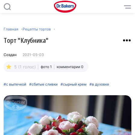
Главная
Рецепты тортов
Торт "Клубника"
Создан
2021-05-03
5 (1 голос)
фото 1
комментарии 0
#с выпечкой
#сбитые сливки
#сырный крем
#в духовке