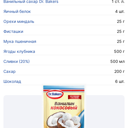
Ванильный сахар Dr. Bakers
1 ст. л.
Яичный белок
4 шт.
Орехи миндаль
25 г
Фисташки
25 г
Мука пшеничная
25 г
Ягоды клубника
500 г
Сливки (20%)
500 мл
Сахар
200 г
Шоколад
6 шт.