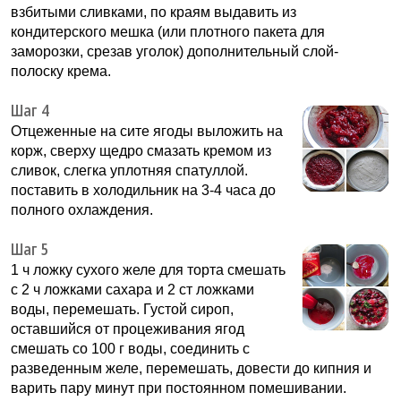
взбитыми сливками, по краям выдавить из
кондитерского мешка (или плотного пакета для
заморозки, срезав уголок) дополнительный слой-
полоску крема.
Шаг 4
Отцеженные на сите ягоды выложить на
корж, сверху щедро смазать кремом из
сливок, слегка уплотняя спатуллой.
поставить в холодильник на 3-4 часа до
полного охлаждения.
Шаг 5
1 ч ложку сухого желе для торта смешать
с 2 ч ложками сахара и 2 ст ложками
воды, перемешать. Густой сироп,
оставшийся от процеживания ягод
смешать со 100 г воды, соединить с
разведенным желе, перемешать, довести до кипния и
варить пару минут при постоянном помешивании.