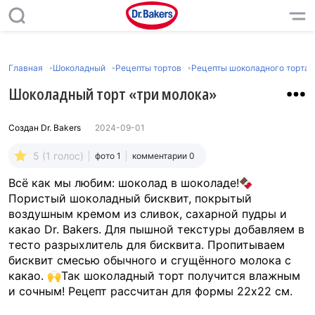
Главная
Шоколадный
Рецепты тортов
Рецепты шоколадного торта
Шоколадный торт «три молока»
Создан
Dr. Bakers
2024-09-01
5 (1 голос)
фото 1
комментарии 0
Всё как мы любим: шоколад в шоколаде!🍫
Пористый шоколадный бисквит, покрытый
воздушным кремом из сливок, сахарной пудры и
какао Dr. Bakers. Для пышной текстуры добавляем в
тесто разрыхлитель для бисквита. Пропитываем
бисквит смесью обычного и сгущённого молока с
какао. 🙌Так шоколадный торт получится влажным
и сочным! Рецепт рассчитан для формы 22х22 см.