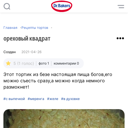
Главная
Рецепты тортов
ореховый квадрат
Создан
2021-04-26
5 (1 голос)
фото 1
комментарии 0
Этот тортик из безе настоящая пища богов,его
можно съесть сразу,а можно когда немного
размокнет!
#с выпечкой
#меренга
#желе
#в духовке