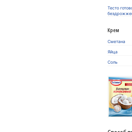
Тесто готов
бездрожже
Крем
Сметана
Яйца
Соль
«Кокосов
заиграть
Новинка 
напитков.