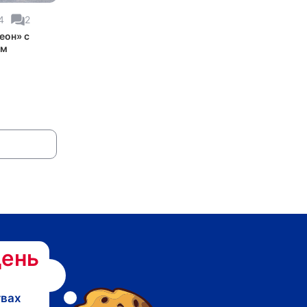
4
2
еон» с
ом
ень
твах