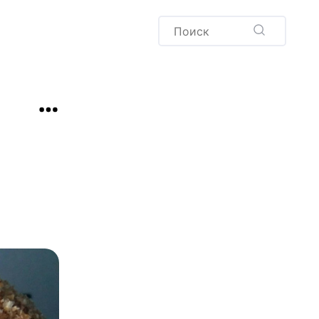
Пудинг
Новый год
Здоровая выпечка
окачча
Хлеб
Варенья и соленья
Десерты
Напитки