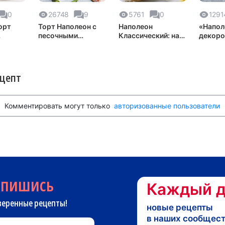
0
26748
9
5761
0
1291
орт
Торт Наполеон с
Наполеон
«Напол
песочными
Классический: наш
декор
ий
коржами ✨
семейный рецепт!
ецепт
Комментировать могут только
авторизованные пользователи
дпишись
Каждый д
веренные рецепты!
новые рецепты
в наших сообщес