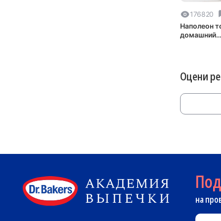
176820
Наполеон т
домашний
классическ
Оцени р
По
на про