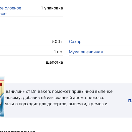
ое слоеное
1 упаковка
вое
500 г
Сахар
1 шт.
Мука пшеничная
щепотка
ый ванилин» от Dr. Bakers поможет привычной выпечке
 по-новому, добавив ей изысканный аромат кокоса.
П
идеально подходит для десертов, выпечки, кремов и