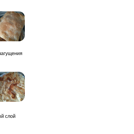
загущения
ый слой