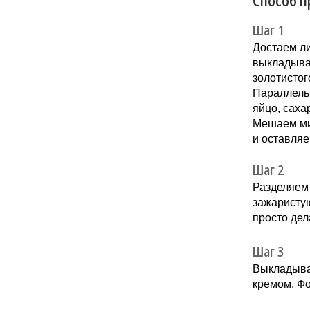
Способ п
Шаг 1
Достаем ли
выкладывае
золотистог
Параллель
яйцо, саха
Мешаем ми
и оставляе
Шаг 2
Разделяем 
зажаристую
просто дел
Шаг 3
Выкладывае
кремом. Фо