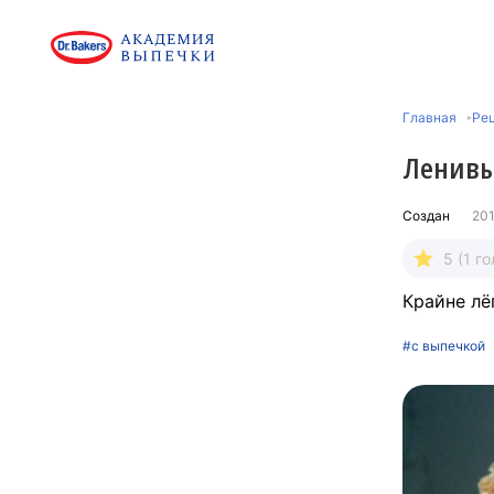
Главная
Рец
Ленивы
Создан
201
5 (1 го
Крайне лё
#с выпечкой