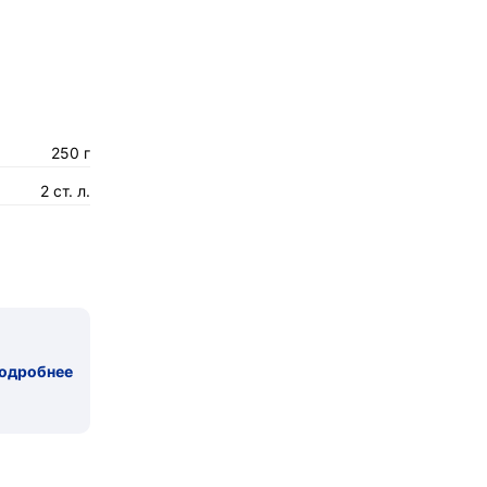
250 г
2 ст. л.
одробнее