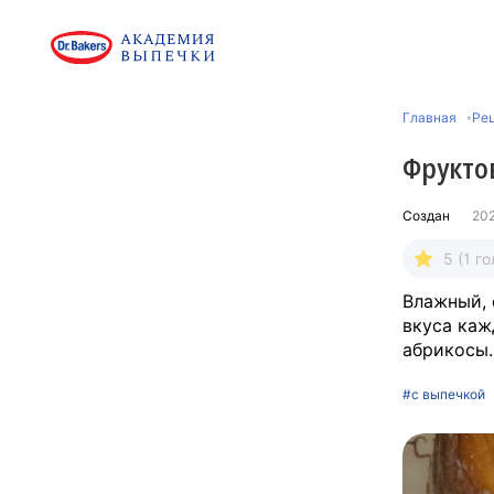
Главная
Рец
Фрукто
Создан
20
5 (1 го
Влажный, 
вкуса каж
абрикосы.
#с выпечкой