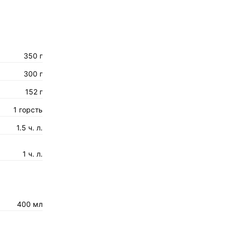
350 г
300 г
152 г
1 горсть
1.5 ч. л.
1 ч. л.
400 мл