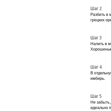
Шаг 2
Разбить в 
грецких ор
Шаг 3
Налить в м
Хорошеньк
Шаг 4
В отдельну
имбирь.
Шаг 5
Не забыть 
идеально п