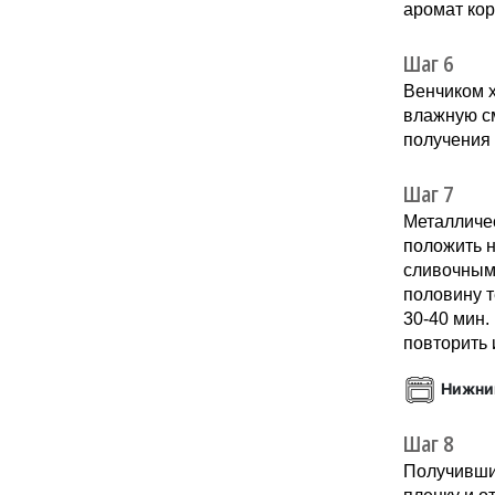
аромат ко
Шаг 6
Венчиком 
влажную см
получения
Шаг 7
Металличес
положить н
сливочным
половину т
30-40 мин.
повторить 
Нижни
Шаг 8
Получившие