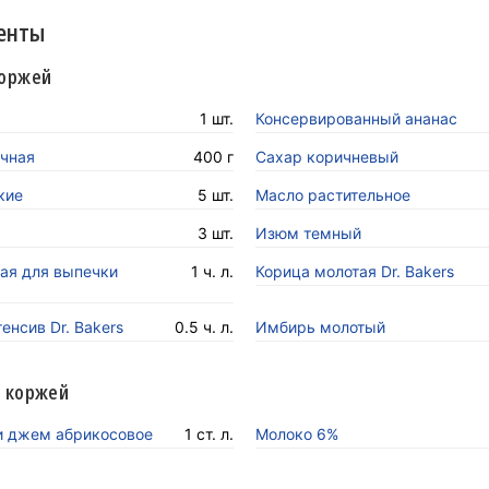
енты
коржей
1 шт.
Консервированный ананас
чная
400 г
Сахар коричневый
кие
5 шт.
Масло растительное
3 шт.
Изюм темный
ая для выпечки
1 ч. л.
Корица молотая Dr. Bakers
енсив Dr. Bakers
0.5 ч. л.
Имбирь молотый
 коржей
и джем абрикосовое
1 ст. л.
Молоко 6%