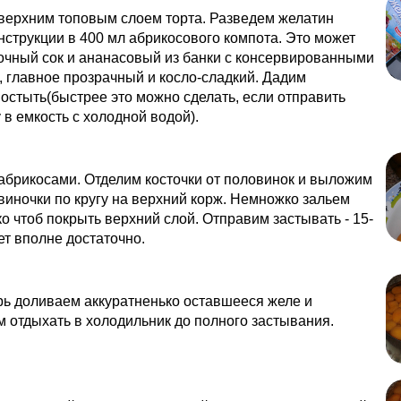
верхним топовым слоем торта. Разведем желатин
нструкции в 400 мл абрикосового компота. Это может
очный сок и ананасовый из банки с консервированными
 главное прозрачный и косло-сладкий. Дадим
остыть(быстрее это можно сделать, если отправить
 в емкость с холодной водой).
брикосами. Отделим косточки от половинок и выложим
иночки по кругу на верхний корж. Немножко зальем
ко чтоб покрыть верхний слой. Отправим застывать - 15-
ет вполне достаточно.
рь доливаем аккуратненько оставшееся желе и
 отдыхать в холодильник до полного застывания.