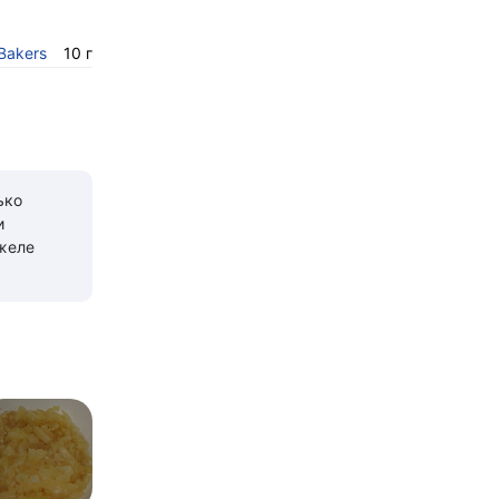
Bakers
10 г
ько
и
желе