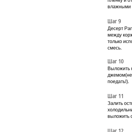
пленку и о
влажными 
Шаг 9
Десерт Pan
между корж
только исп
смесь.
Шаг 10
Выложить к
джемом(не 
поедать!).
Шаг 11
Залить ост
холодильни
выложить с
Шаг 12