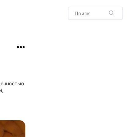
Пудинг
Новый год
Здоровая выпечка
окачча
Хлеб
Варенья и соленья
Десерты
Напитки
щенностью
и,