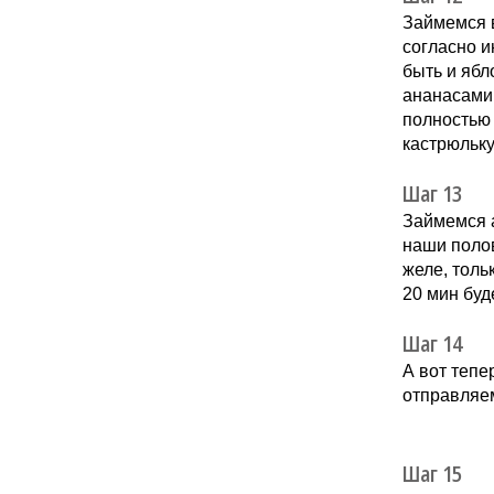
Займемся 
согласно и
быть и ябл
ананасами,
полностью 
кастрюльку
Шаг 13
Займемся а
наши полов
желе, толь
20 мин буд
Шаг 14
А вот тепе
отправляем
Шаг 15