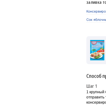
заливка т
Консервиро
Сок яблочн
Способ п
Шаг 1
1 крупный 
отправить 
консервир