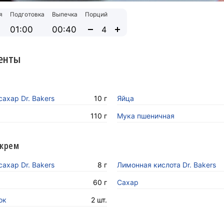
я
Подготовка
Выпечка
Порций
01:00
00:40
енты
ахар Dr. Bakers
10 г
Яйца
110 г
Мука пшеничная
 крем
ахар Dr. Bakers
8 г
Лимонная кислота Dr. Bakers
60 г
Сахар
ок
2 шт.