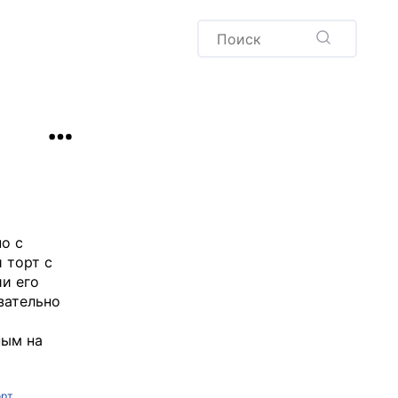
Пудинг
Новый год
Здоровая выпечка
окачча
Хлеб
Варенья и соленья
Десерты
Напитки
но с
 торт с
и его
зательно
ным на
орт