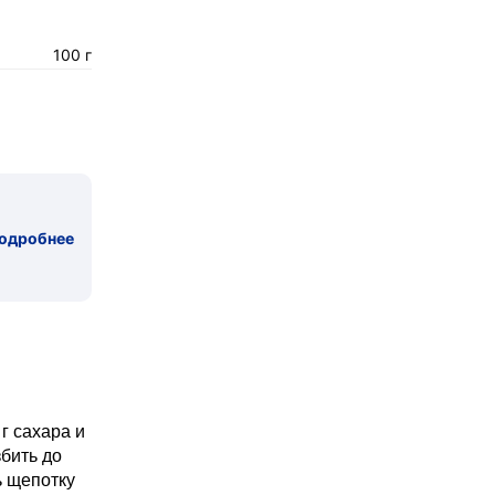
100 г
одробнее
г сахара и
бить до
ь щепотку