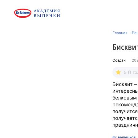
Главная
Рец
Бискви
Создан
20
5 (1 го
Бисквит –
интересны
белковым 
рекоменда
получится
получаетс
праздничн
#с выпечкой