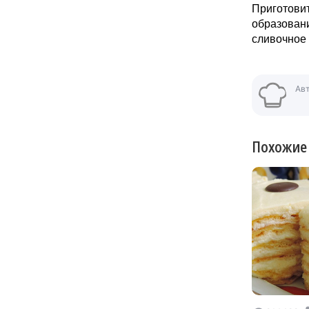
Приготовит
образовани
сливочное 
Ав
Похожие