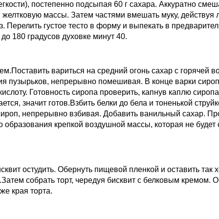
егкости), постепенно подсыпая 60 г сахара. Аккуратно смеш
 желтковую массы. Затем частями вмешать муку, действуя 
з. Перелить густое тесто в форму и выпекать в предварите
 до 180 градусов духовке минут 40.
ем.Поставить вариться на средний огонь сахар с горячей в
я пузырьков, непрерывно помешивая. В конце варки сироп
ислоту. Готовность сиропа проверить, капнув каплю сиропа
кается, значит готов.Взбить белки до бела и тоненькой струйк
сироп, непрерывно взбивая. Добавить ванильный сахар. П
о образования крепкой воздушной массы, которая не будет 
сквит остудить. Обернуть пищевой пленкой и оставить так х
.Затем собрать торт, чередуя бисквит с белковым кремом. 
же края торта.