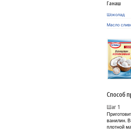
Ганаш
Шоколад
Масло слив
«Кокосов
заиграть
Новинка 
напитков.
Способ п
Шаг 1
Приготовит
ванилин. В
плотной ма