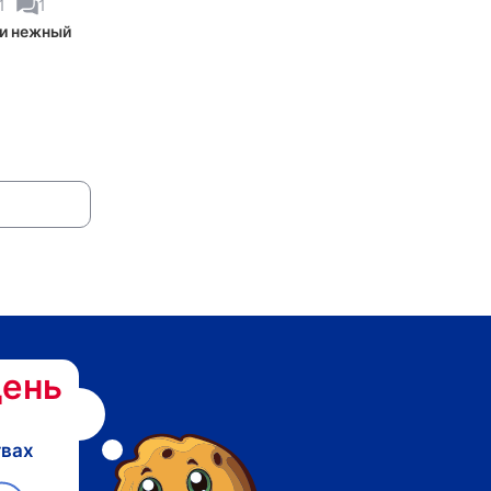
1
1
 и нежный
ень
твах