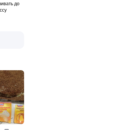
шивать до
ссу