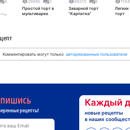
4
29660
3
66310
8
1194
Простой торт в
Заварной торт
Легких
 -
мультиварке
"Карпатка"
торт
орт
ецепт
Комментировать могут только
авторизованные пользователи
дпишись
Каждый д
веренные рецепты!
новые рецепты
в наших сообщес