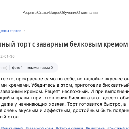
Рецепты
Статьи
Видео
Обучение
О компании
Рецепты блинов
Лайфхаки
Пирожки
Ассортимент
Новый год
Пирожные
епты тортов
Сезонная выпечка
Выпечка и тесто
Торты рецепты
Контакты
Булочки
Постные рецепты
Десерты и сладкая
Печенье
Professional (HoReСa)
Пицца и ф
тный торт с заварным белковым кремом
Пасхальная выпечка
выпечка
Пряники
Карьера
Запеканки
Завтраки
ПП и постные блюда
Оладьи
Международный
Кексы
Рецепты пирогов
Сезонная выпечка
Сырники
стандарт
Вафли
22-01-30
Напитки и легкие
сертификации
закуски
Медиакит
лос)
фото 1
комментарии 0
 тесто, прекрасное само по себе, но вдвойне вкуснее о
ми кремами. Убедитесь в этом, приготовив бисквитный
заварным кремом. Рецепт несложный. И при выполнени
ций и правил приготовления бисквита этот десерт обя
 даже у начинающих хозяек. Торт готовится быстро, а
я очень вкусным и эффектным, достойным быть подан
ый стол.
#бисквитный
#заварной крем
#сбитые сливки
#в духовке
#быстрый т