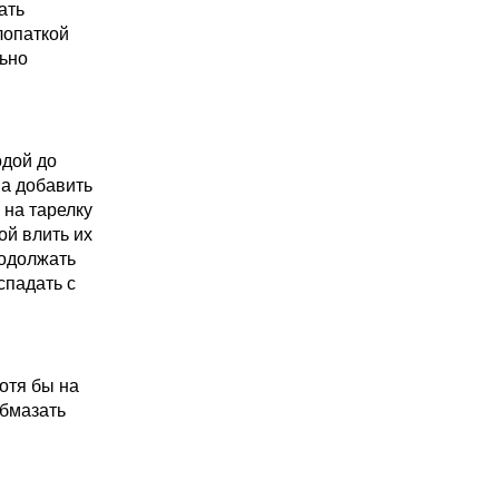
ать
лопаткой
льно
одой до
а добавить
 на тарелку
ой влить их
родолжать
спадать с
отя бы на
Обмазать