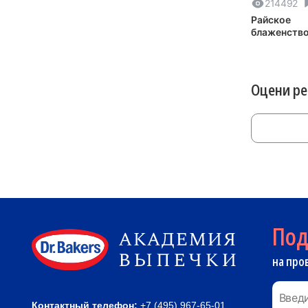
214492
Райское
блаженство
заварной т
Оцени р
По
на про
Контактный телефон:
+7 (495) 967-65-01