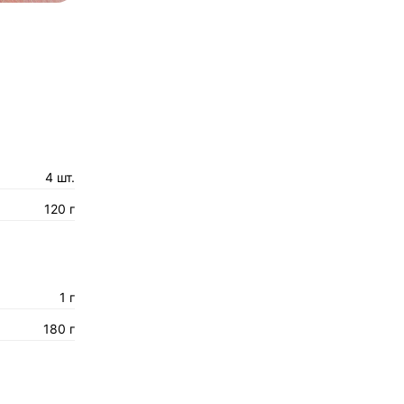
4 шт.
120 г
1 г
180 г