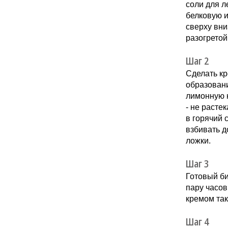
соли для л
белковую и
сверху вни
разогретой
Шаг 2
Сделать кр
образовани
лимонную к
- не расте
в горячий 
взбивать д
ложки.
Шаг 3
Готовый би
пару часов
кремом так
Шаг 4