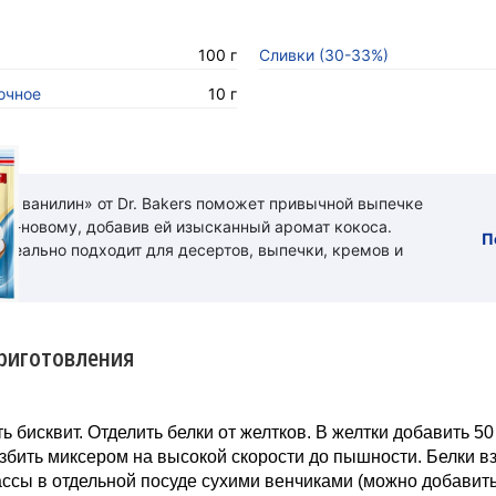
100 г
Сливки (30-33%)
очное
10 г
ый ванилин» от Dr. Bakers поможет привычной выпечке
 по-новому, добавив ей изысканный аромат кокоса.
П
идеально подходит для десертов, выпечки, кремов и
риготовления
ь бисквит. Отделить белки от желтков. В желтки добавить 50 
збить миксером на высокой скорости до пышности. Белки вз
ссы в отдельной посуде сухими венчиками (можно добавит