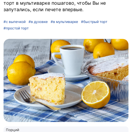
торт в мультиварке пошагово, чтобы Вы не
запутались, если печете впервые.
#с выпечкой
#в духовке
#в мультиварке
#быстрый торт
#простой торт
Порций