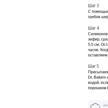
Шаг 3
С помощью
грибов шир
Шаг 4
Силиконов
зефир, сра
5,5 см. Ос
часов. Ког
оставляем 
Шаг 5
Присыпаем
Dr. Bakers
водой, есл
порошком D
Ав