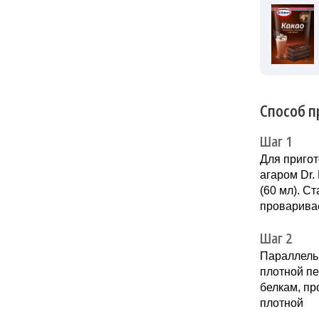
Способ п
Шаг 1
Для пригот
агаром Dr.
(60 мл). С
проварива
Шаг 2
Параллельн
плотной пе
белкам, пр
плотной