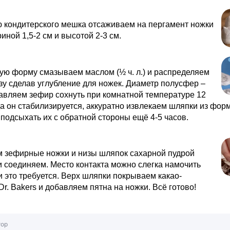
 кондитерского мешка отсаживаем на пергамент ножки
иной 1,5-2 см и высотой 2-3 см.
ую форму смазываем маслом (½ ч. л.) и распределяем
зу сделав углубление для ножек. Диаметр полусфер –
тавляем зефир сохнуть при комнатной температуре 12
да он стабилизируется, аккуратно извлекаем шляпки из фор
подсыхать их с обратной стороны ещё 4-5 часов.
 зефирные ножки и низы шляпок сахарной пудрой
 и соединяем. Место контакта можно слегка намочить
и это требуется. Верх шляпки покрываем какао-
r. Bakers и добавляем пятна на ножки. Всё готово!
тор