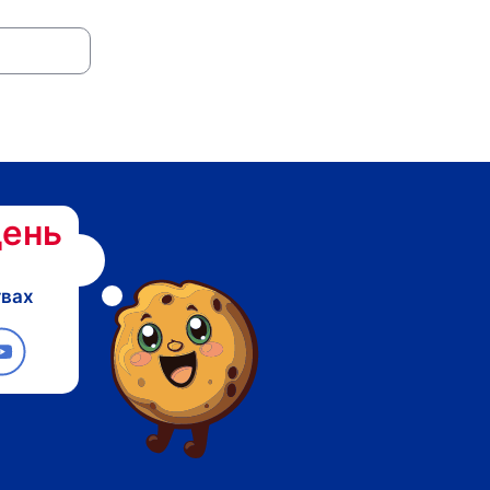
ень
твах