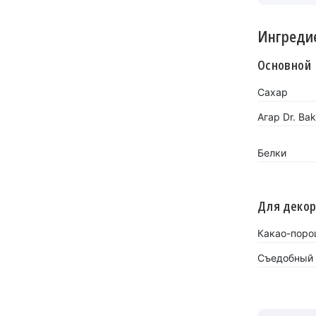
Ингреди
Основной
Сахар
Агар Dr. Bak
Белки
Для деко
Какао-порош
Съедобный