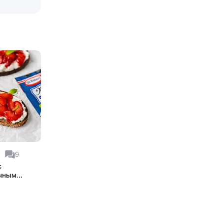
7
9
с
чным
ем