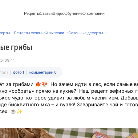
Рецепты
Статьи
Видео
Обучение
О компании
Рецепты блинов
Лайфхаки
Пирожки
Ассортимент
Новый год
Пирожные
серты
Рецепты сезонной выпечки
Сезонные десерты
Сезонная выпечка
Выпечка и тесто
Торты рецепты
Контакты
Булочки
Постные рецепты
Десерты и сладкая
Печенье
Professional (HoReСa)
Пицца и ф
ые грибы
Пасхальная выпечка
выпечка
Пряники
Карьера
Запеканки
Завтраки
ПП и постные блюда
Оладьи
Международный
Кексы
Рецепты пирогов
Сезонная выпечка
Сырники
стандарт
Вафли
25-09-11
Напитки и легкие
сертификации
закуски
Медиакит
лос)
фото 1
комментарии 0
ёт за грибами 🍁🍄 Но зачем идти в лес, если самые 
но «собрать» прямо на кухне? Наш рецепт зефирных г
ькое чудо, которое удивит за любым чаепитием. Добавь
иде бисквитного мха – и вуаля! Заваривайте чай и гото
всех! ☕✨