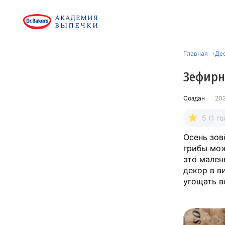
Главная
Де
Зефирн
Создан
20
5 (1 го
Осень зов
грибы мож
это мален
декор в в
угощать 