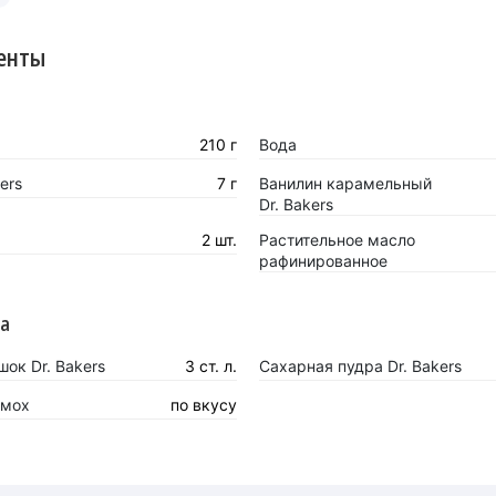
енты
210 г
Вода
ers
7 г
Ванилин карамельный
Dr. Bakers
2 шт.
Растительное масло
рафинированное
ра
ок Dr. Bakers
3 ст. л.
Сахарная пудра Dr. Bakers
 мох
по вкусу