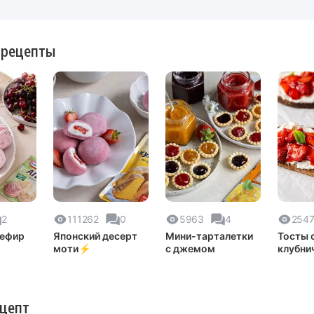
 рецепты
2
111262
0
5963
4
254
зефир
Японский десерт
Мини-тарталетки
Тосты 
моти⚡️
с джемом
клубни
варень
ецепт