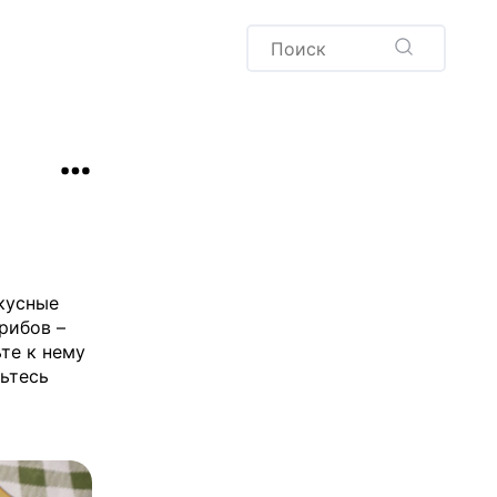
Пудинг
Новый год
Здоровая выпечка
окачча
Хлеб
Варенья и соленья
Десерты
Напитки
вкусные
рибов –
те к нему
вьтесь