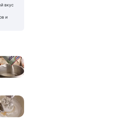
ый вкус
ов и