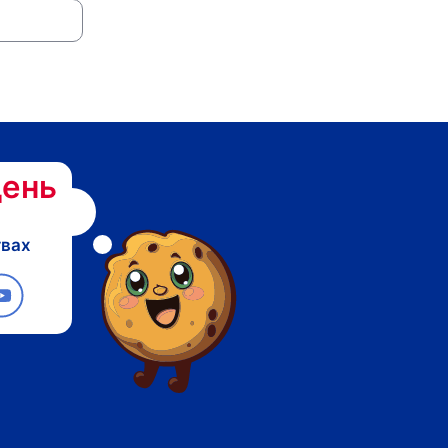
ень
твах