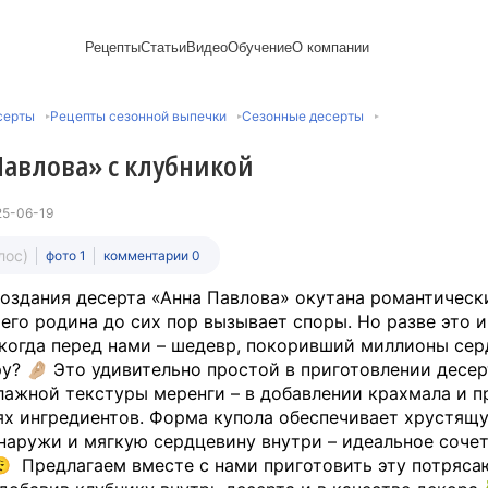
Рецепты
Статьи
Видео
Обучение
О компании
Рецепты блинов
Лайфхаки
Пирожки
Ассортимент
Новый год
Пирожные
серты
Рецепты сезонной выпечки
Сезонные десерты
Сезонная выпечка
Выпечка и тесто
Торты рецепты
Контакты
Булочки
Постные рецепты
Десерты и сладкая
Печенье
Professional (HoReСa)
Пицца и ф
Павлова» с клубникой
Пасхальная выпечка
выпечка
Пряники
Карьера
Запеканки
Завтраки
ПП и постные блюда
Оладьи
Международный
Кексы
Рецепты пирогов
Сезонная выпечка
Сырники
стандарт
Вафли
25-06-19
Напитки и легкие
сертификации
закуски
Медиакит
лос)
фото 1
комментарии 0
оздания десерта «Анна Павлова» окутана романтическ
 его родина до сих пор вызывает споры. Но разве это 
 когда перед нами – шедевр, покоривший миллионы сер
у? 🤌🏼 Это удивительно простой в приготовлении десер
лажной текстуры меренги – в добавлении крахмала и 
х ингредиентов. Форма купола обеспечивает хрустящ
наружи и мягкую сердцевину внутри – идеальное соче
😮‍💨 Предлагаем вместе с нами приготовить эту потряс