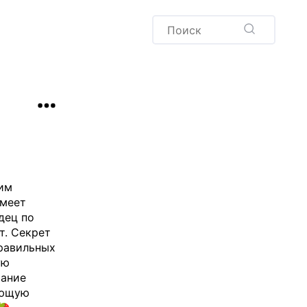
Пудинг
Новый год
Здоровая выпечка
окачча
Хлеб
Варенья и соленья
Десерты
Напитки
им
имеет
дец по
т. Секрет
правильных
ую
тание
ающую