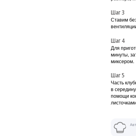
Шаг 3
Ставим без
вентиляции
Шаг 4
Для пригот
минуты, за
миксером.
Шаг 5
Часть клуб
в середин
помощи кон
листочками
Ав