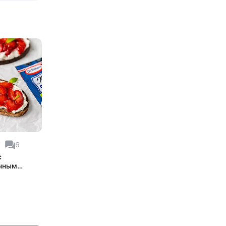
7
6
с
чным
ем