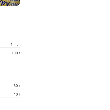
1 ч. л.
100 г
30 г
10 г