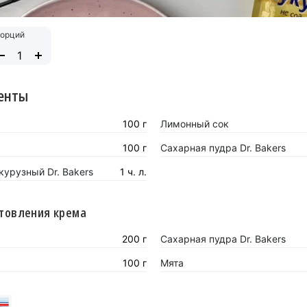
орций
енты
100 г
Лимонный сок
100 г
Сахарная пудра Dr. Bakers
урузный Dr. Bakers
1 ч. л.
товления крема
200 г
Сахарная пудра Dr. Bakers
100 г
Мята