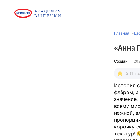
Главная
Де
«Анна 
Создан
20
5 (1 го
История с
флёром, а
значение,
всему мир
нежной, в
пропорция
корочку с
текстур! 