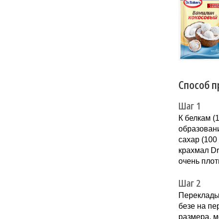
«Кокосов
заиграть
Новинка 
напитков.
Способ п
Шаг 1
К белкам (
образовани
сахар (100 
крахмал Dr
очень плот
Шаг 2
Переклады
безе на пе
размера, м