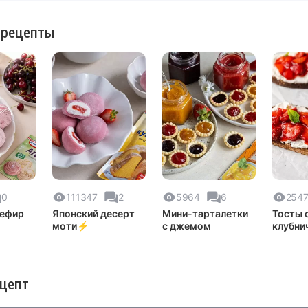
 рецепты
0
111347
2
5964
6
254
зефир
Японский десерт
Мини-тарталетки
Тосты 
моти⚡️
с джемом
клубни
варень
ецепт