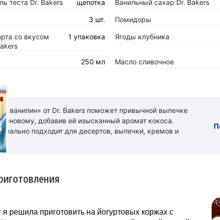
ь теста Dr. Bakers
щепотка
Ванильный сахар Dr. Bakers
3 шт.
Помидоры
орта со вкусом
1 упаковка
Ягоды клубника
Bakers
250 мл
Масло сливочное
ый ванилин» от Dr. Bakers поможет привычной выпечке
 по-новому, добавив ей изысканный аромат кокоса.
П
идеально подходит для десертов, выпечки, кремов и
риготовления
 я решила приготовить на йогуртовых коржах с