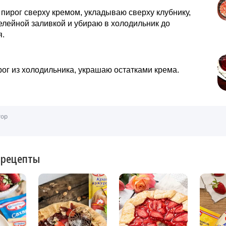
ирог сверху кремом, укладываю сверху клубнику,
лейной заливкой и убираю в холодильник до
я.
ог из холодильника, украшаю остатками крема.
тор
 рецепты