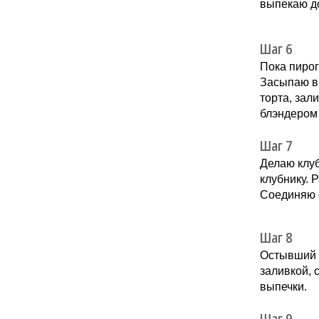
выпекаю до
Шаг 6
Пока пирог
Засыпаю в
торта, зал
блэндером 
Шаг 7
Делаю клуб
клубнику. 
Соединяю с
Шаг 8
Остывший 
заливкой,
выпечки.
Шаг 9