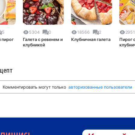
5
5304
0
18566
2
2951
 пирог
Галета с ревенем и
Клубничная галета
Пирог 
клубникой
клубни
творо
заливк
ецепт
Комментировать могут только
авторизованные пользователи
дпишись