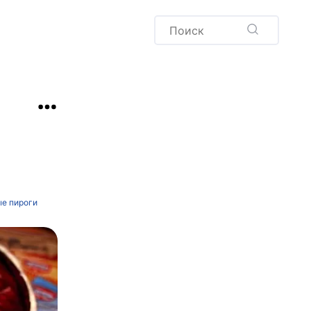
Пудинг
Новый год
Здоровая выпечка
окачча
Хлеб
Варенья и соленья
Десерты
Напитки
е пироги