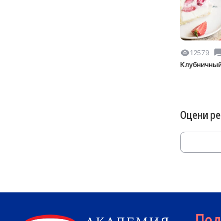
12579
Клубничный
Оцени р
По