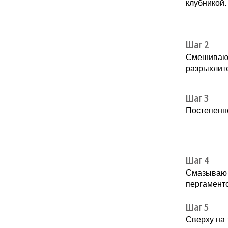
клубникой.
Шаг 2
Смешиваю м
разрыхлите
Шаг 3
Постепенн
Шаг 4
Смазываю 
пергаменто
Шаг 5
Сверху на 