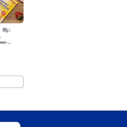
3
с
чно-
жной
ой