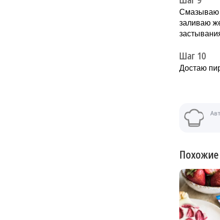
Смазываю п
заливаю же
застывани
Шаг 10
Достаю пир
Ав
Похожие