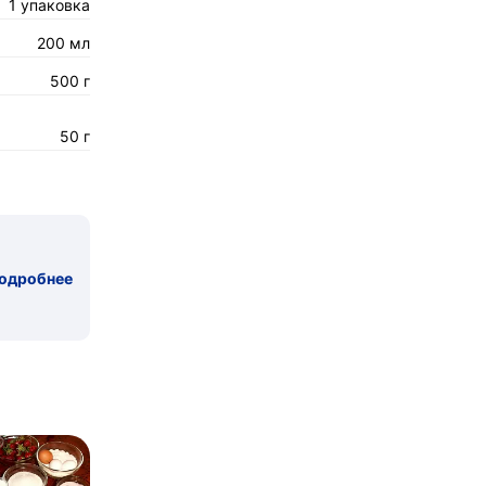
1 упаковка
200 мл
500 г
50 г
одробнее