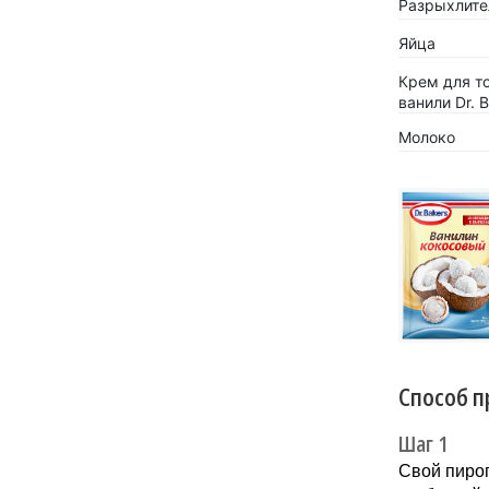
Разрыхлител
Яйца
Крем для т
ванили Dr. 
Молоко
«Кокосов
заиграть
Новинка 
напитков.
Способ п
Шаг 1
Свой пирог