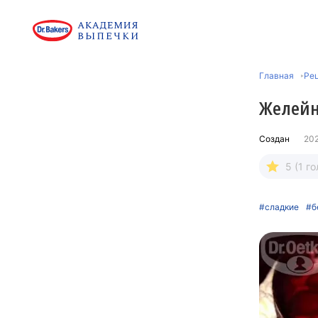
Главная
Ре
Желейн
Создан
20
5 (1 го
#сладкие
#б