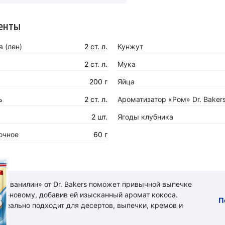
енты
 (лен)
2 ст. л.
Кунжут
2 ст. л.
Мука
200 г
Яйца
ь
2 ст. л.
Ароматизатор «Ром» Dr. Baker
2 шт.
Ягоды клубника
очное
60 г
ый ванилин» от Dr. Bakers поможет привычной выпечке
 по-новому, добавив ей изысканный аромат кокоса.
П
идеально подходит для десертов, выпечки, кремов и