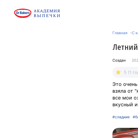
Главная
C к
Летний
Создан
20
5 (1 го
Это очень
взяла от 
все мои о
вкусный и
#сладкие
#б