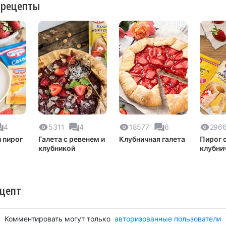
 рецепты
4
5311
4
18577
6
296
 пирог
Галета с ревенем и
Клубничная галета
Пирог 
клубникой
клубни
творо
заливк
ецепт
Комментировать могут только
авторизованные пользователи