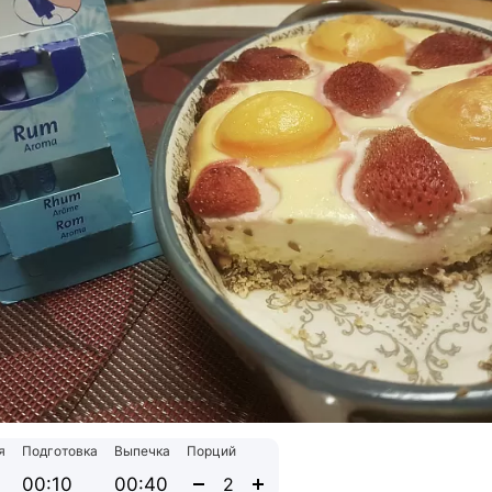
я
Подготовка
Выпечка
Порций
00:10
00:40