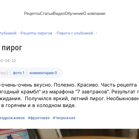
Рецепты
Статьи
Видео
Обучение
О компании
Рецепты блинов
Лайфхаки
Пирожки
Ассортимент
Новый год
Пирожные
лубникой
Рецепты пирогов
Пироги с клубникой
Сезонная выпечка
Выпечка и тесто
Торты рецепты
Контакты
Булочки
Постные рецепты
Десерты и сладкая
Печенье
Professional (HoReСa)
Пицца и ф
 пирог
Пасхальная выпечка
выпечка
Пряники
Карьера
Запеканки
Завтраки
ПП и постные блюда
Оладьи
Международный
Кексы
Рецепты пирогов
Сезонная выпечка
Сырники
стандарт
Вафли
20-06-22
Напитки и легкие
сертификации
закуски
Медиакит
лос)
фото 1
комментарии 0
-очень-очень вкусно. Полезно. Красиво. Часть рецепта 
"ягодный крамбл" из марафона "7 завтраков". Результат
жидания. Получился яркий, летний пирог. Необыкнове
 в горячем и в холодном виде.
ездрожжевое
#фруктовая
#творожная