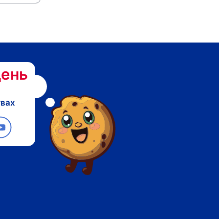
ень
твах