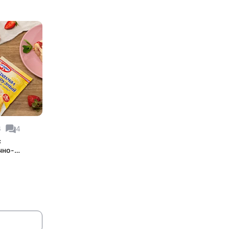
6
4
с
чно-
жной
ой