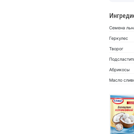
Ингреди
Семена льна
Геркулес
Творог
Подсластит
Абрикосы
Масло слив
«Кокосов
заиграть
Новинка 
напитков.