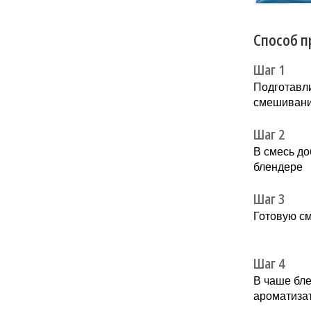
Способ п
Шаг 1
Подготавли
смешивани
Шаг 2
В смесь д
блендере
Шаг 3
Готовую с
Шаг 4
В чаше бле
ароматизат