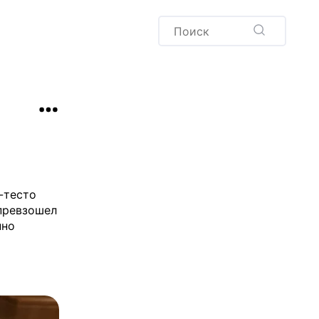
Пудинг
Новый год
Здоровая выпечка
окачча
Хлеб
Варенья и соленья
Десерты
Напитки
-тесто
 превзошел
нно