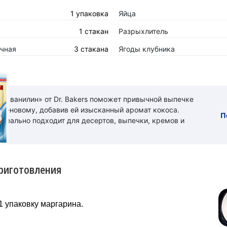
1 упаковка
Яйца
1 стакан
Разрыхлитель
чная
3 стакана
Ягоды клубника
ый ванилин» от Dr. Bakers поможет привычной выпечке
 по-новому, добавив ей изысканный аромат кокоса.
П
идеально подходит для десертов, выпечки, кремов и
риготовления
1 упаковку маргарина.