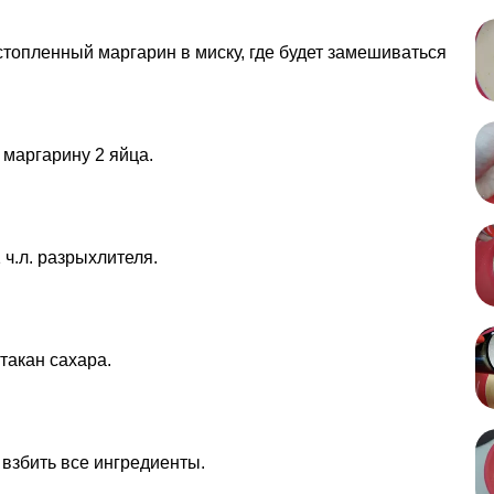
топленный маргарин в миску, где будет замешиваться
 маргарину 2 яйца.
 ч.л. разрыхлителя.
такан сахара.
взбить все ингредиенты.