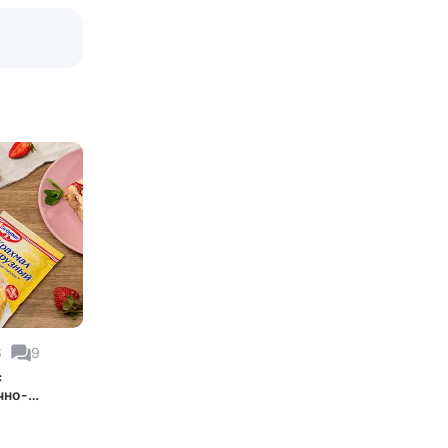
6
9
с
чно-
жной
ой