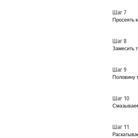
Шаг 7
Просеять м
Шаг 8
Замесить т
Шаг 9
Половину т
Шаг 10
Смазываем
Шаг 11
Раскатывае