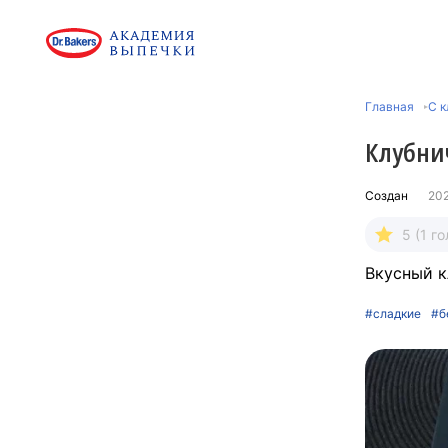
Главная
C к
Клубни
Создан
20
5 (1 го
Вкусный к
#сладкие
#б