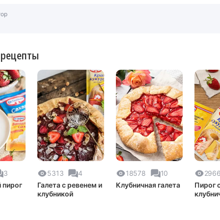
тор
 рецепты
3
5313
4
18578
10
296
 пирог
Галета с ревенем и
Клубничная галета
Пирог 
клубникой
клубни
творо
заливк