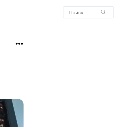
Пудинг
Новый год
Здоровая выпечка
окачча
Хлеб
Варенья и соленья
Десерты
Напитки