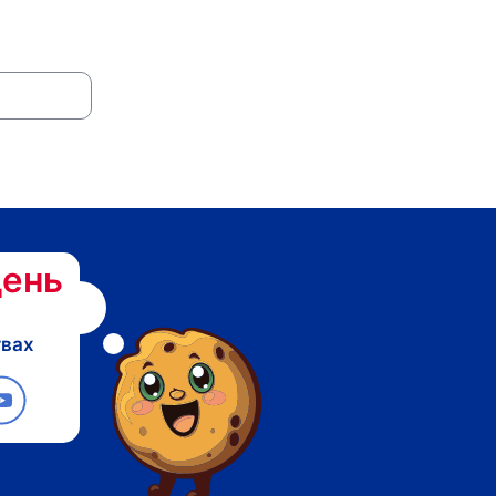
ень
твах