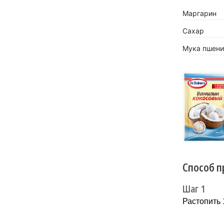
Маргарин
Сахар
Мука пшени
«Кокосов
заиграть
Новинка 
напитков.
Способ п
Шаг 1
Растопить 