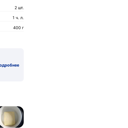
2 шт.
1 ч. л.
400 г
одробнее