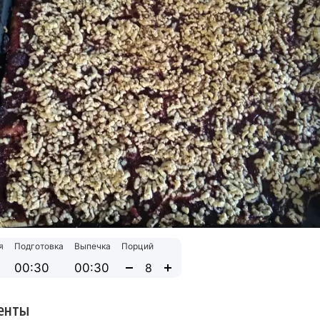
я
Подготовка
Выпечка
Порций
00:30
00:30
енты