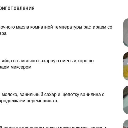
риготовления
вочного масла комнатной температуры растираем со
хара
 яйца в сливочно-сахарную смесь и хорошо
аем миксером
молоко, ванильный сахар и щепотку ванилина с
 продолжаем перемешивать