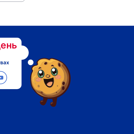
ень
твах