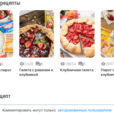
 рецепты
4
5328
8
18654
5
299
 пирог
Галета с ревенем и
Клубничная галета
Пирог 
клубникой
клубни
творо
заливк
ецепт
Комментировать могут только
авторизованные пользователи