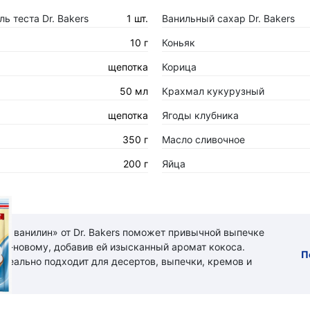
ь теста Dr. Bakers
1 шт.
Ванильный сахар Dr. Bakers
10 г
Коньяк
щепотка
Корица
50 мл
Крахмал кукурузный
щепотка
Ягоды клубника
350 г
Масло сливочное
200 г
Яйца
ый ванилин» от Dr. Bakers поможет привычной выпечке
 по-новому, добавив ей изысканный аромат кокоса.
П
идеально подходит для десертов, выпечки, кремов и