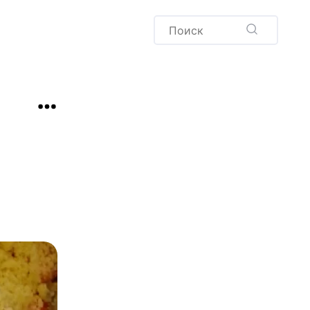
Пудинг
Новый год
Здоровая выпечка
окачча
Хлеб
Варенья и соленья
Десерты
Напитки