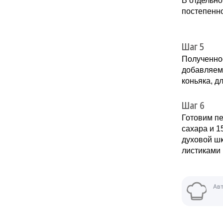
В отдельно
постепенн
Шаг 5
Полученно
добавляем 
коньяка, д
Шаг 6
Готовим пе
сахара и 1
духовой ш
листиками 
Ав