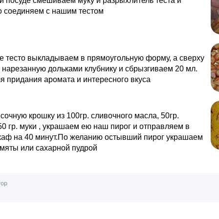
й посуде смешиваем муку и разрыхлитель теста и
о соединяем с нашим тестом
е тесто выкладываем в прямоугольную форму, а сверху
нарезанную дольками клубнику и сбрызгиваем 20 мл.
ля придания аромата и интересного вкуса
сочную крошку из 100гр. сливочного масла, 50гр.
50 гр. муки , украшаем ею наш пирог и отправляем в
каф на 40 минут.По желанию остывший пирог украшаем
мяты или сахарной пудрой
тор