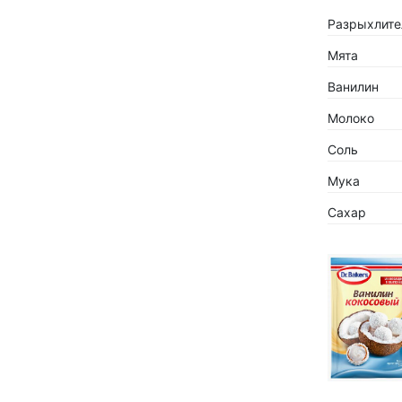
Разрыхлител
Мята
Ванилин
Молоко
Соль
Мука
Сахар
«Кокосов
заиграть
Новинка 
напитков.