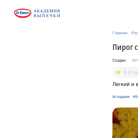
Главная
Ре
Пирог 
Создан
201
5 (1 го
Легкий и 
#сладкие
#б