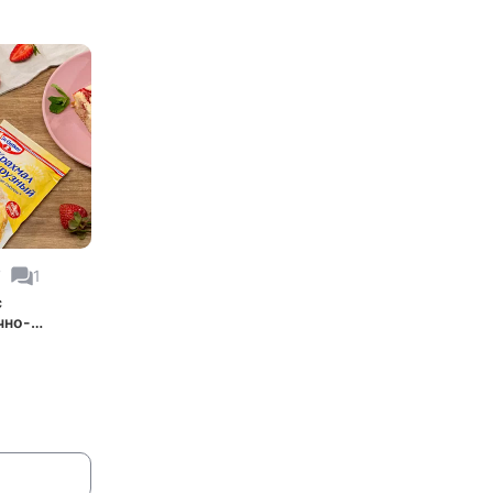
7
1
с
чно-
жной
ой