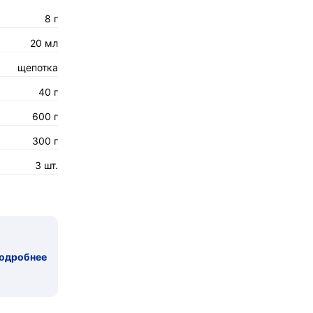
8 г
20 мл
щепотка
40 г
600 г
300 г
3 шт.
одробнее