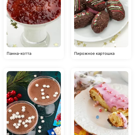
Панна-котта
Пирожное картошка