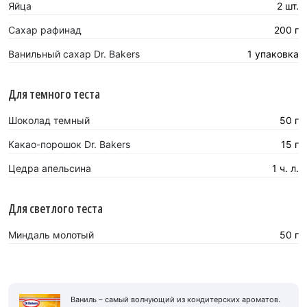
Яйца
2 шт.
Сахар рафинад
200 г
Ванильный сахар Dr. Bakers
1 упаковка
Для темного теста
Шоколад темный
50 г
Какао-порошок Dr. Bakers
15 г
Цедра апельсина
1 ч. л.
Для светлого теста
Миндаль молотый
50 г
Ваниль – самый волнующий из кондитерских ароматов.