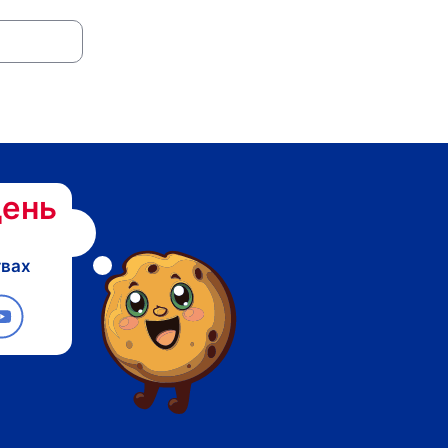
ень
твах