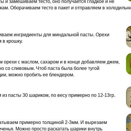
ы и замешиваем тесто, оно получается гладкое и не
укам. Оборачиваем тесто в пакет и отправляем в холодильн
иваем ингридиенты для миндальной пасты. Орехи
 в крошку.
 орехи с маслом, сахаром и в конце добавляем джем,
но со сливовым. Чтоб паста была более тугой
ии, можно пробить ее блендером.
из пасты 30 шариком, по весу примерно по 12-13гр.
катываем примерно толщиной 2-3мм. И вырезаем
ченья. Можно просто раскатать шарики внутрь