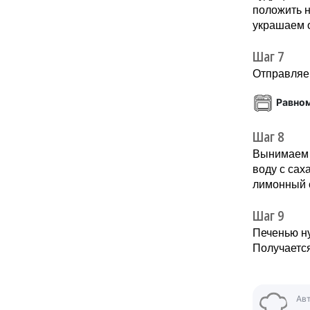
положить н
украшаем 
Шаг 7
Отправляем
Равно
Шаг 8
Вынимаем 
воду с сах
лимонный с
Шаг 9
Печенью ну
Получается
Ав