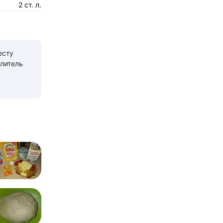
2 ст. л.
есту
литель