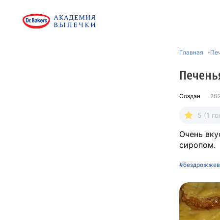
Главная
Печ
Печень
Создан
20
5 (1 го
Очень вку
сиропом.
#бездрожжев