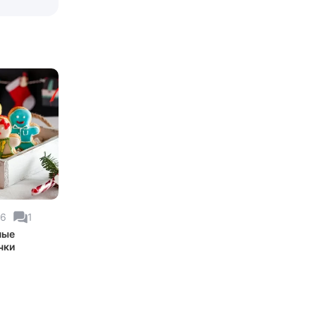
66
1
ные
чки