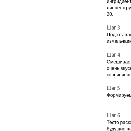
ингридиент
липнет к р
20.
Шаг 3
Подготавл
измельчаем
Шаг 4
Смешиваем
очень вкус
консисиенц
Шаг 5
Формируем 
Шаг 6
Тесто рас
будущие пе