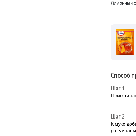
Лимонный 
Способ п
Шаг 1
Приготавли
Шаг 2
К муке до
разминаем 