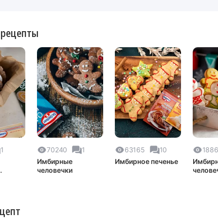
 рецепты
1
70240
1
63165
10
188
Имбирные
Имбирное печенье
Имбир
человечки
челове
у
ецепт