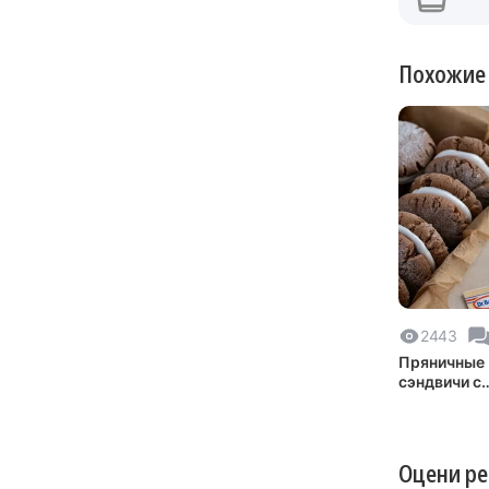
Похожие
2443
Пряничные
сэндвичи с
домашним
маршмелло
Оцени р