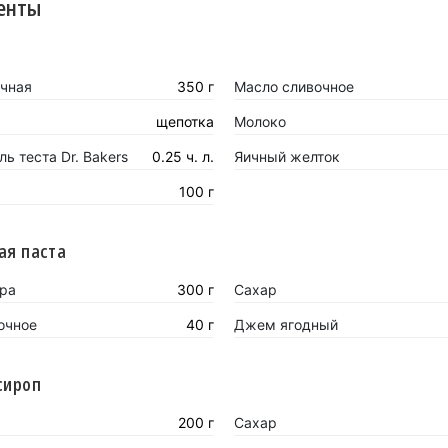
енты
чная
350 г
Масло сливочное
щепотка
Молоко
ь теста Dr. Bakers
0.25 ч. л.
Яичный желток
100 г
ая паста
ра
300 г
Сахар
очное
40 г
Джем ягодный
сироп
200 г
Сахар