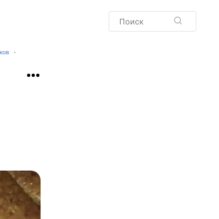
Пудинг
Новый год
ков
Здоровая выпечка
окачча
Хлеб
Варенья и соленья
Десерты
Напитки