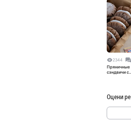
2344
Пряничные
сэндвичи с
домашним
маршмелло
Оцени р