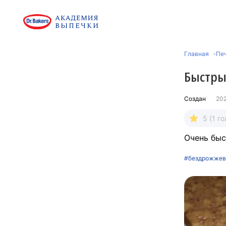
Главная
Печ
Быстры
Создан
20
5 (1 го
Очень быс
#бездрожжев