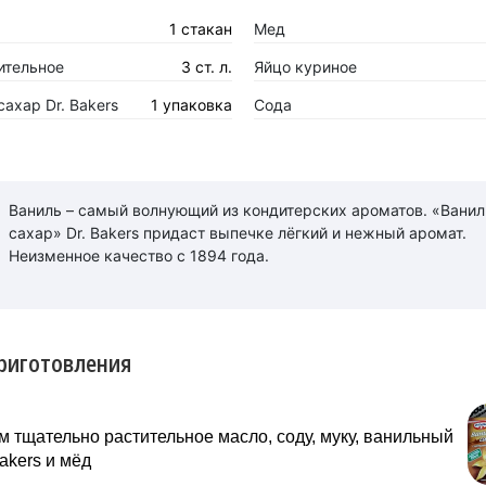
1 стакан
Мед
ительное
3 ст. л.
Яйцо куриное
ахар Dr. Bakers
1 упаковка
Сода
Ваниль – самый волнующий из кондитерских ароматов. «Вани
сахар» Dr. Bakers придаст выпечке лёгкий и нежный аромат.
Неизменное качество с 1894 года.
риготовления
тщательно растительное масло, соду, муку, ванильный
Bakers и мёд