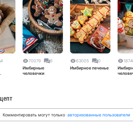
4
70079
6
63005
0
1874
Имбирные
Имбирное печенье
Имбир
человечки
челове
у
ецепт
Комментировать могут только
авторизованные пользователи