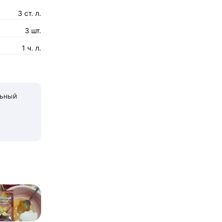
3 ст. л.
3 шт.
1 ч. л.
льный