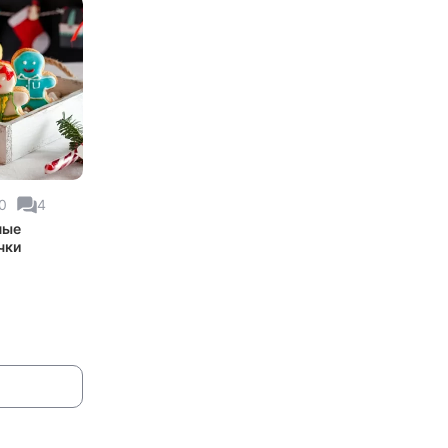
0
4
ные
чки