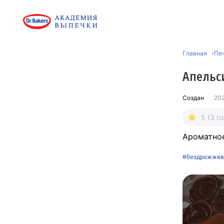
Главная
Печ
Апельс
Создан
20
5 (3 г
Ароматное
#бездрожжев