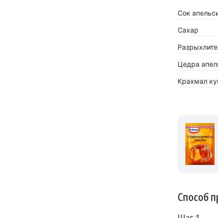
Сок апельс
Сахар
Разрыхлител
Цедра апел
Крахмал ку
Способ п
Шаг 1