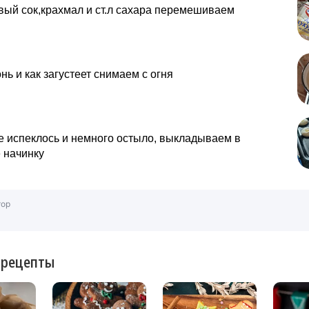
ый сок,крахмал и ст.л сахара перемешиваем
нь и как загустеет снимаем с огня
е испеклось и немного остыло, выкладываем в
 начинку
тор
 рецепты