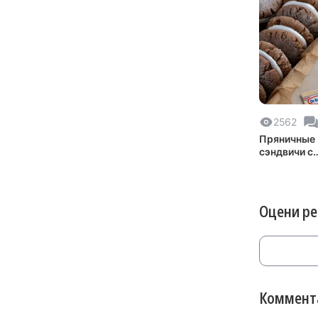
2562
Пряничные
сэндвичи с
домашним
маршмелло
Оцени р
Коммента