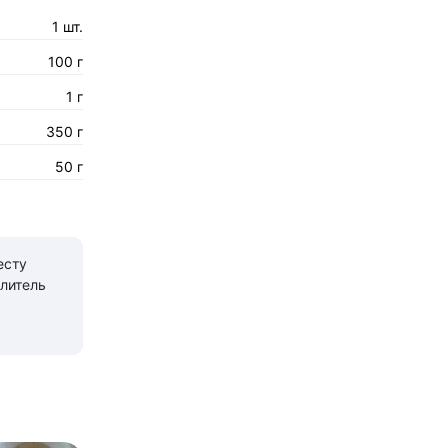
1 шт.
100 г
1 г
350 г
50 г
есту
литель