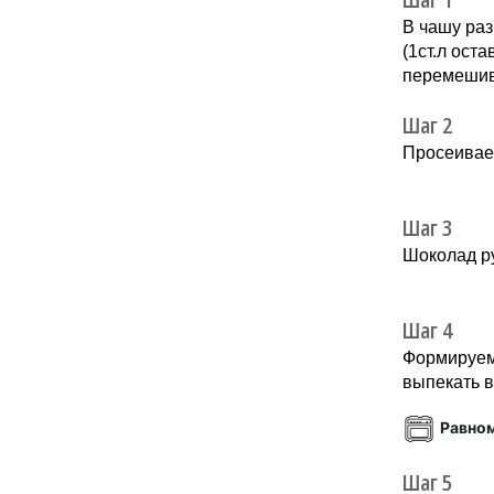
В чашу раз
(1ст.л ост
перемеши
Шаг 2
Просеиваем
Шаг 3
Шоколад р
Шаг 4
Формируем 
выпекать в
Равно
Шаг 5