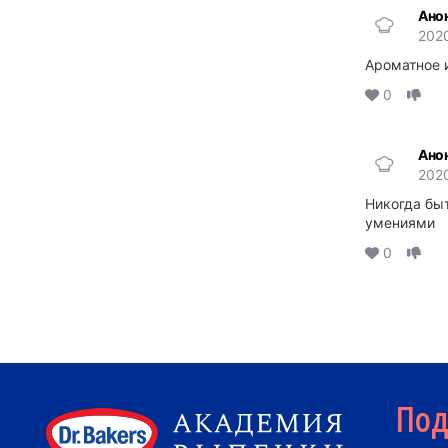
Ано
2020
Ароматное и
0
Ано
2020
Никогда быт
умениями
0
По