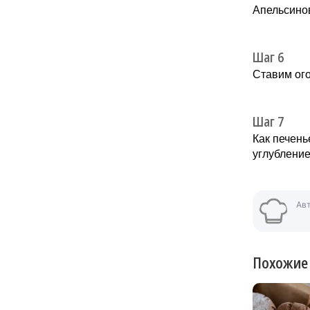
Апельсинов
Шаг 6
Ставим ого
Шаг 7
Как печень
углубление
Ав
Похожие