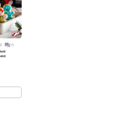
79
10
ные
чки