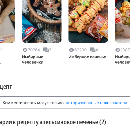
1
70264
3
63209
4
188
Имбирные
Имбирное печенье
Имбир
человечки
челове
у
ецепт
Комментировать могут только
авторизованные пользователи
рии к рецепту апельсиновое печенье (2)