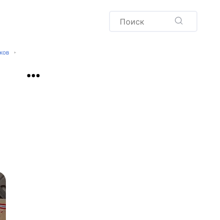
Пудинг
Новый год
ков
Здоровая выпечка
окачча
Хлеб
Варенья и соленья
Десерты
Напитки