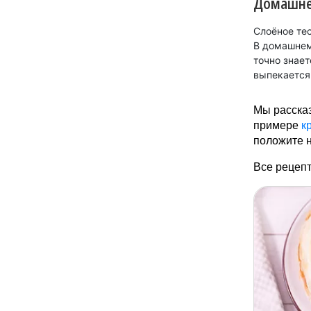
Домашнее
Слоёное тес
В домашнем 
точно знает
выпекается
Мы рассказ
примере
к
положите н
Все рецепт