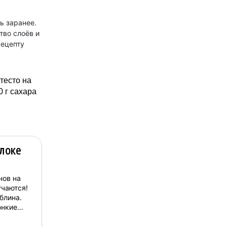
ь заранее.
тво слоёв и
рецепту
тесто на
0 г сахара
локе
нов на
учаются!
блина.
онкие
 и
ными