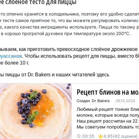
 слоёное тесто для пиццы
то отлично хранится в холодильнике, поэтому его удобно сделат
тесте самое приятное то, что вы можете регулировать количес
е, какого качества ингредиенты используете. Пицца по такому 
 в хорошо прогретой духовке при температуре около 200°C.
ываем, как приготовить превосходное слоёное дрожжевое 
руассанов
. Чтобы использовать рецепт для пиццы, вместо 6
е более 10 г.
ы пиццы от Dr. Bakers и наших читателей здесь
Рецепт блинов на мо
Создан Dr. Bakers
29.10.2024
Любимый рецепт тонких бли
молоке, которые всегда пол
Наш рецепт рассчитан на 22 
Мы советуем попробовать т
блины с вареньем, сметаной
00:35
4.95
(42 оценки)
сгущенкой, так же с различ