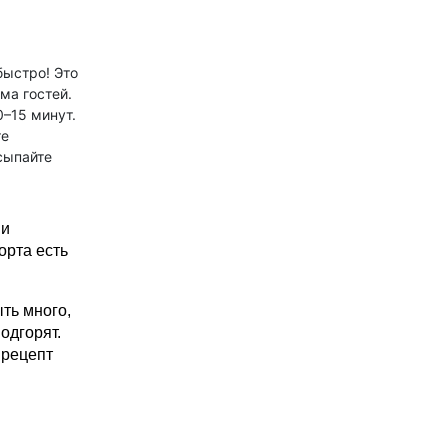
быстро! Это
ма гостей.
0–15 минут.
те
сыпайте
 и
орта есть
ть много,
одгорят.
 рецепт