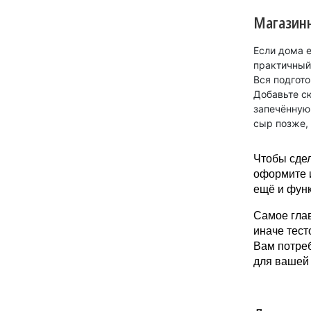
Магазинн
Если дома е
практичный
Вся подгото
Добавьте с
запечённую 
сыр позже, 
Чтобы сдел
оформите и
ещё и функ
Самое глав
иначе тест
Вам потре
для вашей 