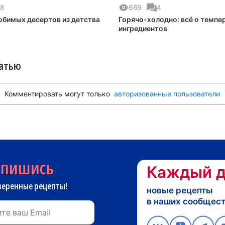
8
669
4
юбимых десертов из детства
Горячо-холодно: всё о темпе
ингредиентов
татью
Комментировать могут только
авторизованные пользователи
дпишись
Каждый д
веренные рецепты!
новые рецепты
в наших сообщес