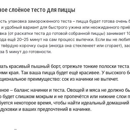
ое слоёное тесто для пиццы
сть упаковка замороженного теста – пицца будет готова очень 
 и удобный вариант для быстрого ужина или неожиданного приё
вка (от раскатки теста до готовой собранной пиццы) занимает 1
юда ещё 20–25 минут на сам процесс выпечки. Если вы не люби
твёрдую корочку сыра (иногда она стекленеет или сгорает), за
за 5 минут до готовности.
ать красивый пышный борт, отрежьте тонкие полоски теста
ми края. Так ваша пицца будет ещё красивее. У высокого б
циональное преимущество: сок из начинки не вытечет.
ное – баланс начинки и теста. Овощей и мяса не должно бы
о будет слишком мокрым и не пропечётся или нижние слои п
буется некоторое время, чтобы найти идеальный домашний
духовки и ваших предпочтений в начинке.