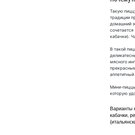
Такую пиццу
традиции пр
домашний эк
сочетается 
кабачки). Ч
В такой пи
деликатесны
мясного ин
прекрасным
аппетитный
Мини-пиццы
которую удо
Варианты н
кабачки, р
(итальянск