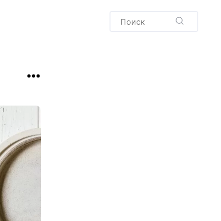
Пудинг
Новый год
Здоровая выпечка
окачча
Хлеб
Варенья и соленья
Десерты
Напитки