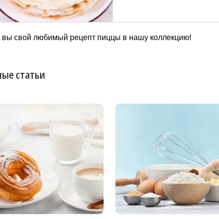
вариантами начинки - творог
печень, сыр. В основе всех 
лакомств лежат бездрожже
тонкие блины на молоке. По
 вы свой любимый рецепт пиццы в нашу коллекцию!
рецепту блины не рвутся, ле
отходят от сковородки и им
нежный вкус - по...
ые статьи