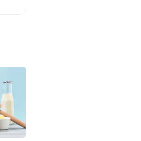
, мясо,
этих
вые
 данному
гко
еют