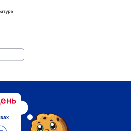
ратуре
ень
твах