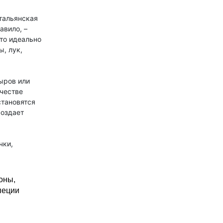
итальянская
авило, –
сто идеально
, лук,
ыров или
ачестве
становятся
создает
чки,
оны,
пеции