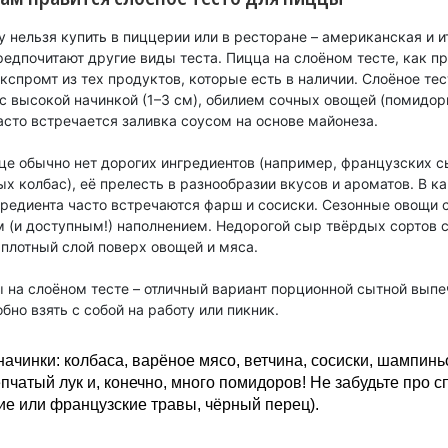
 нельзя купить в пиццерии или в ресторане – американская и 
едпочитают другие виды теста. Пицца на слоёном тесте, как пр
спромт из тех продуктов, которые есть в наличии. Слоёное те
с высокой начинкой (1–3 см), обилием сочных овощей (помидоры
асто встречается заливка соусом на основе майонеза.
цце обычно нет дорогих ингредиентов (например, французских с
х колбас), её прелесть в разнообразии вкусов и ароматов. В к
гредиента часто встречаются фарш и сосиски. Сезонные овощи 
 (и доступным!) наполнением. Недорогой сыр твёрдых сортов 
 плотный слой поверх овощей и мяса.
 на слоёном тесте – отличный вариант порционной сытной выпе
бно взять с собой на работу или пикник.
ачинки: колбаса, варёное мясо, ветчина, сосиски, шампинь
епчатый лук и, конечно, много помидоров! Не забудьте про с
ие или французские травы, чёрный перец).