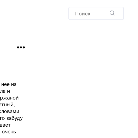
Пудинг
Новый год
Здоровая выпечка
окачча
Хлеб
Варенья и соленья
Десерты
Напитки
 нее на
ла и
 ржаной
атный,
 словами
то забуду
ывает
 очень