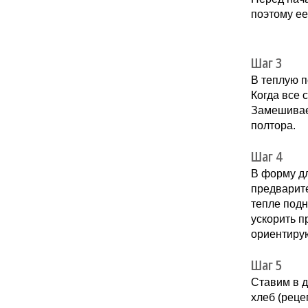
поэтому ее
Шаг 3
В теплую 
Когда все 
Замешиваем
полтора.
Шаг 4
В форму д
предварит
тепле подн
ускорить п
ориентирую
Шаг 5
Ставим в д
хлеб (реце