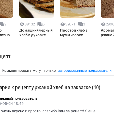
9
39132
5
32071
3
299
б:
Домашний черный
Простой хлеб в
Арома
олезно
хлеб в духовке
мультиварке
ржаной
хлебоп
ецепт
Комментировать могут только
авторизованные пользователи
рии к рецепту ржаной хлеб на закваске (10)
нимный пользователь
0-05-24 18:49
очень вкусно и просто, спасибо Вам за рецепт! Я еще