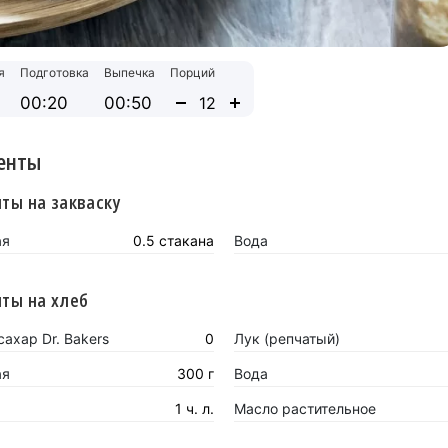
я
Подготовка
Выпечка
Порций
00:20
00:50
енты
ты на закваску
ая
0.5 стакана
Вода
ты на хлеб
ахар Dr. Bakers
0
Лук (репчатый)
ая
300 г
Вода
1 ч. л.
Масло растительное