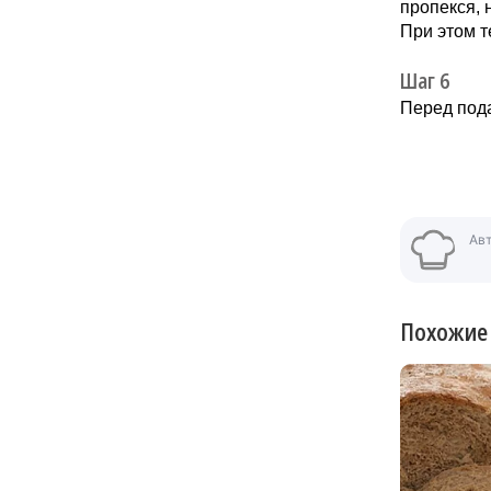
пропекся, 
При этом т
Шаг 6
Перед пода
Ав
Похожие