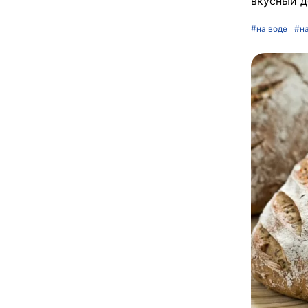
вкусный д
#на воде
#на