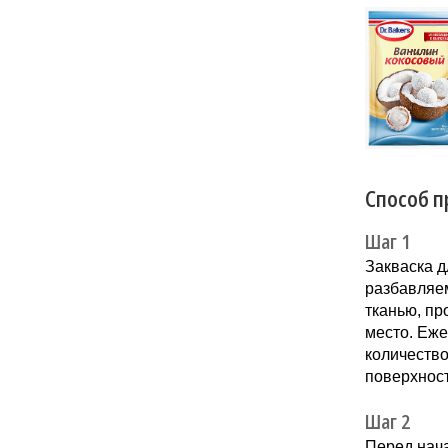
«Кокосов
заиграть
Новинка 
напитков.
Способ п
Шаг 1
Закваска д
разбавляе
тканью, пр
место. Еже
количество
поверхнос
Шаг 2
Перед нача