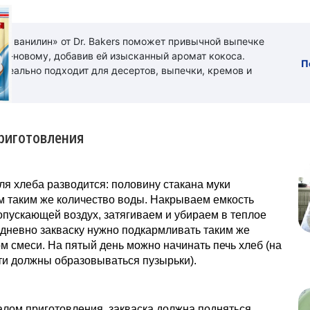
ый ванилин» от Dr. Bakers поможет привычной выпечке
 по-новому, добавив ей изысканный аромат кокоса.
П
идеально подходит для десертов, выпечки, кремов и
риготовления
ля хлеба разводится: половину стакана муки
м таким же количество воды. Накрываем емкость
опускающей воздух, затягиваем и убираем в теплое
дневно закваску нужно подкармливать таким же
м смеси. На пятый день можно начинать печь хлеб (на
ти должны образовываться пузырьки).
лом приготовления, закваска должна подняться,