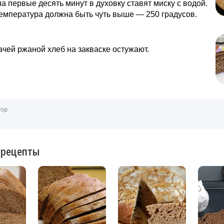
на первые десять минут в духовку ставят миску с водой.
емпература должна быть чуть выше — 250 градусов.
чей ржаной хлеб на закваске остужают.
тор
 рецепты