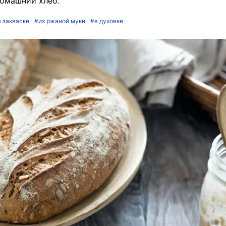
омашний хлеб.
 закваске
#из ржаной муки
#в духовке