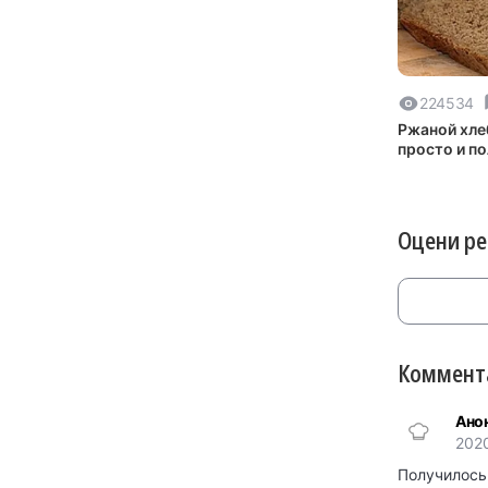
224534
Ржаной хле
просто и п
Оцени р
Коммента
Ано
202
Получилось 