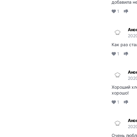
добавила н
1
Ано
202
Как раз ста
1
Ано
2020
Хороший хле
хорошо!
1
Ано
202
Очень люблю