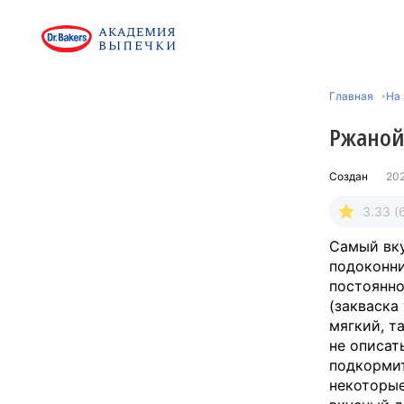
Главная
На 
Ржаной 
Создан
20
3.33 (
Самый вку
подоконни
постоянно
(закваска
мягкий, т
не описат
подкормит
некоторые