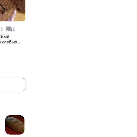
85
2
тный
 хлеб из
ечки