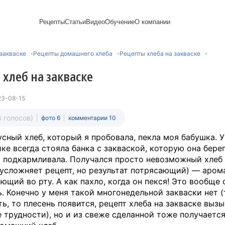
Рецепты
Статьи
Видео
Обучение
О компании
Рецепты блинов
Лайфхаки
Пирожки
Ассортимент
Новый год
Пирожные
закваске
Рецепты домашнего хлеба
Рецепты хлеба на закваске
Сезонная выпечка
Выпечка и тесто
Торты рецепты
Контакты
Булочки
Постные рецепты
Десерты и сладкая
Печенье
Professional (HoReСa)
Пицца и ф
хлеб на закваске
Пасхальная выпечка
выпечка
Пряники
Карьера
Запеканки
Завтраки
ПП и постные блюда
Оладьи
Международный
Кексы
Рецепты пирогов
Сезонная выпечка
Сырники
стандарт
Вафли
23-08-15
Напитки и легкие
сертификации
закуски
Медиакит
6 голосов)
фото 6
комментарии 10
сный хлеб, который я пробовала, пекла моя бабушка. У
ке всегда стояла банка с закваской, которую она берег
 подкармливала. Получался просто невозможный хлеб
 усложняет рецепт, но результат потрясающий) — аром
ающий во рту. А как пахло, когда он пекся! Это вообще
ь. Конечно у меня такой многонедельной закваски нет (
ь, то плесень появится, рецепт хлеба на закваске выз
 трудности), но и из свеже сделанной тоже получается