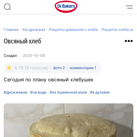
Главная
На дрожжах
Рецепты домашнего хлеба
Рецепты хлеба на
Овсяный хлеб
Создан
2020-10-08
4.78 (9 голосов)
фото 2
комментарии 1
Сегодня по плану овсяный хлебушек
#дрожжевое
#на воде
#из пшеничной муки
#в духовке